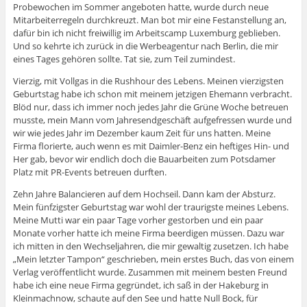
Probewochen im Sommer angeboten hatte, wurde durch neue
Mitarbeiterregeln durchkreuzt. Man bot mir eine Festanstellung an,
dafür bin ich nicht freiwillig im Arbeitscamp Luxemburg geblieben.
Und so kehrte ich zurück in die Werbeagentur nach Berlin, die mir
eines Tages gehören sollte. Tat sie, zum Teil zumindest.
Vierzig, mit Vollgas in die Rushhour des Lebens. Meinen vierzigsten
Geburtstag habe ich schon mit meinem jetzigen Ehemann verbracht.
Blöd nur, dass ich immer noch jedes Jahr die Grüne Woche betreuen
musste, mein Mann vom Jahresendgeschäft aufgefressen wurde und
wir wie jedes Jahr im Dezember kaum Zeit für uns hatten. Meine
Firma florierte, auch wenn es mit Daimler-Benz ein heftiges Hin- und
Her gab, bevor wir endlich doch die Bauarbeiten zum Potsdamer
Platz mit PR-Events betreuen durften.
Zehn Jahre Balancieren auf dem Hochseil. Dann kam der Absturz.
Mein fünfzigster Geburtstag war wohl der traurigste meines Lebens.
Meine Mutti war ein paar Tage vorher gestorben und ein paar
Monate vorher hatte ich meine Firma beerdigen müssen. Dazu war
ich mitten in den Wechseljahren, die mir gewaltig zusetzen. Ich habe
„Mein letzter Tampon“ geschrieben, mein erstes Buch, das von einem
Verlag veröffentlicht wurde. Zusammen mit meinem besten Freund
habe ich eine neue Firma gegründet, ich saß in der Hakeburg in
Kleinmachnow, schaute auf den See und hatte Null Bock, für