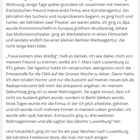
Wohnung, einige Tage später gründete ich zusammen mit meinem
französischen Freund meine erste Firma, eine Künstleragentur. Ein
Jahrzehnt des Suchens und Ausprobierens begann, es ging hoch und
runter, wir betrieben zwei Theater, wir waren pleite, ich ging zu dpa,
wurde Promotionschefin in Europas größtem Musikverlag, leitete
das Multivisionstheater, ging als Werbeleiterin in einen Filmverleih
und landete endlich bei einer kleinen Berliner Werbeagentur, die
nicht lange klein blieb.
„Traue keinem über dreißig“, hieß es damals. Ich war dabei, mich von
meinem Freund zu trennen, wollte am 1. März nach Luxemburg zu
RTL gehen. Der Agentur hatte ich versprochen, wenigstens noch die
Pressestelle für die CMA auf der Grünen Woche zu leiten. Davor hatte
ich den totalen Horror und nur die Aussicht auf meinen neuen Job als
Radioproducerin ließ mich das entspannt angehen. An meinem
Geburtstag ging ich zu einer Wahrsagerin. Sie sagte voraus, dass ich
nicht ins Ausland gehen würde, sondern in Berlin bleiben würde.
Eines Tages würde mir die Firma, in der ich jetzt arbeitete, gehören
und ich würde noch mehrere Firmen in meinem Leben gründen. Ich
würde sehr spät heiraten. Enttäuscht ging zu drei weiteren
Wahrsagerinnen und alle sagten das Gleiche: Luxemburg? Nö!
Und tatsächlich ging ich nur für ein paar Wochen nach Luxemburg,
die lukrative Freelancer Basis, die man mir nach einigen