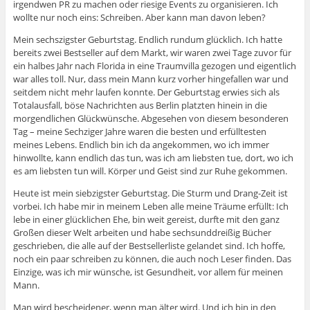
irgendwen PR zu machen oder riesige Events zu organisieren. Ich
wollte nur noch eins: Schreiben. Aber kann man davon leben?
Mein sechszigster Geburtstag. Endlich rundum glücklich. Ich hatte
bereits zwei Bestseller auf dem Markt, wir waren zwei Tage zuvor für
ein halbes Jahr nach Florida in eine Traumvilla gezogen und eigentlich
war alles toll. Nur, dass mein Mann kurz vorher hingefallen war und
seitdem nicht mehr laufen konnte. Der Geburtstag erwies sich als
Totalausfall, böse Nachrichten aus Berlin platzten hinein in die
morgendlichen Glückwünsche. Abgesehen von diesem besonderen
Tag – meine Sechziger Jahre waren die besten und erfülltesten
meines Lebens. Endlich bin ich da angekommen, wo ich immer
hinwollte, kann endlich das tun, was ich am liebsten tue, dort, wo ich
es am liebsten tun will. Körper und Geist sind zur Ruhe gekommen.
Heute ist mein siebzigster Geburtstag. Die Sturm und Drang-Zeit ist
vorbei. Ich habe mir in meinem Leben alle meine Träume erfüllt: Ich
lebe in einer glücklichen Ehe, bin weit gereist, durfte mit den ganz
Großen dieser Welt arbeiten und habe sechsunddreißig Bücher
geschrieben, die alle auf der Bestsellerliste gelandet sind. Ich hoffe,
noch ein paar schreiben zu können, die auch noch Leser finden. Das
Einzige, was ich mir wünsche, ist Gesundheit, vor allem für meinen
Mann.
Man wird bescheidener, wenn man älter wird. Und ich bin in den