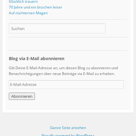
Glücklich trauern
70 Jahre und ein bisschen leiser
Auf nüchternen Magen
Blog via E-Mail abonnieren
Gib Deine E-Mail-Adresse an, um diesen Blog zu abonnieren und
Benachrichtigungen über neue Beiträge via E-Mail zu erhalten.
E
-
M
a
i
l
-
A
Ganze Seite ansehen
d
r
Proudly powered by WordPress