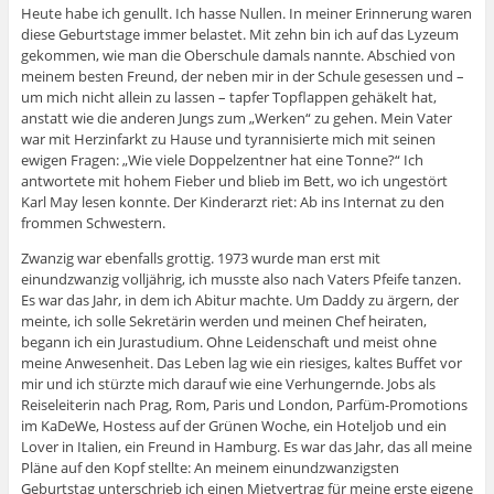
Heute habe ich genullt. Ich hasse Nullen. In meiner Erinnerung waren
diese Geburtstage immer belastet. Mit zehn bin ich auf das Lyzeum
gekommen, wie man die Oberschule damals nannte. Abschied von
meinem besten Freund, der neben mir in der Schule gesessen und –
um mich nicht allein zu lassen – tapfer Topflappen gehäkelt hat,
anstatt wie die anderen Jungs zum „Werken“ zu gehen. Mein Vater
war mit Herzinfarkt zu Hause und tyrannisierte mich mit seinen
ewigen Fragen: „Wie viele Doppelzentner hat eine Tonne?“ Ich
antwortete mit hohem Fieber und blieb im Bett, wo ich ungestört
Karl May lesen konnte. Der Kinderarzt riet: Ab ins Internat zu den
frommen Schwestern.
Zwanzig war ebenfalls grottig. 1973 wurde man erst mit
einundzwanzig volljährig, ich musste also nach Vaters Pfeife tanzen.
Es war das Jahr, in dem ich Abitur machte. Um Daddy zu ärgern, der
meinte, ich solle Sekretärin werden und meinen Chef heiraten,
begann ich ein Jurastudium. Ohne Leidenschaft und meist ohne
meine Anwesenheit. Das Leben lag wie ein riesiges, kaltes Buffet vor
mir und ich stürzte mich darauf wie eine Verhungernde. Jobs als
Reiseleiterin nach Prag, Rom, Paris und London, Parfüm-Promotions
im KaDeWe, Hostess auf der Grünen Woche, ein Hoteljob und ein
Lover in Italien, ein Freund in Hamburg. Es war das Jahr, das all meine
Pläne auf den Kopf stellte: An meinem einundzwanzigsten
Geburtstag unterschrieb ich einen Mietvertrag für meine erste eigene