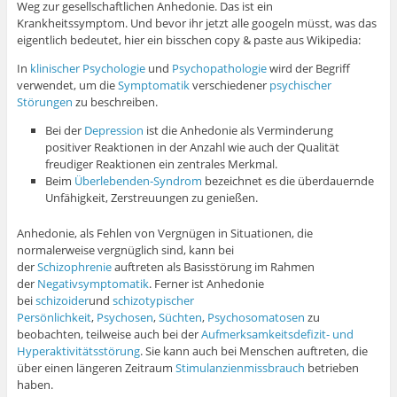
Weg zur gesellschaftlichen Anhedonie. Das ist ein
Krankheitssymptom. Und bevor ihr jetzt alle googeln müsst, was das
eigentlich bedeutet, hier ein bisschen copy & paste aus Wikipedia:
In
klinischer Psychologie
und
Psychopathologie
wird der Begriff
verwendet, um die
Symptomatik
verschiedener
psychischer
Störungen
zu beschreiben.
Bei der
Depression
ist die Anhedonie als Verminderung
positiver Reaktionen in der Anzahl wie auch der Qualität
freudiger Reaktionen ein zentrales Merkmal.
Beim
Überlebenden-Syndrom
bezeichnet es die überdauernde
Unfähigkeit, Zerstreuungen zu genießen.
Anhedonie, als Fehlen von Vergnügen in Situationen, die
normalerweise vergnüglich sind, kann bei
der
Schizophrenie
auftreten als Basisstörung im Rahmen
der
Negativsymptomatik
. Ferner ist Anhedonie
bei
schizoider
und
schizotypischer
Persönlichkeit
,
Psychosen
,
Süchten
,
Psychosomatosen
zu
beobachten, teilweise auch bei der
Aufmerksamkeitsdefizit- und
Hyperaktivitätsstörung
. Sie kann auch bei Menschen auftreten, die
über einen längeren Zeitraum
Stimulanzienmissbrauch
betrieben
haben.