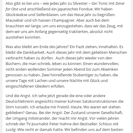
Also gibt es bei uns – wie jedes Jahr zu Silvester – Gin Tonic mit
Diner
for One
und anschließend ein japanisches Fondue. Wir haben
Glückskekse und Seifenblasen, um das Neue Jahr zu begrüßen.
Mausebär und ich hassen Champagner. Aber auch bei dem
brauchten wir lange, um uns einzugestehen, dass wir das Zeug, mit
dem wir uns am Anfang gegenseitig traktierten, absolut nicht
ausstehen konnten.
Was also bleibt am Ende des Jahres? Ein Fazit ziehen, innehalten. Es
bleibt die Dankbarkeit. Auch dieses Jahr mit dem geliebten Menschen
verbracht haben zu dürfen. Auch dieses Jahr wieder von den
Büchern, die man schrieb, leben zu können. Einen wundervollen,
nicht enden wollenden Sommer jeden Abend bis zum Abwinken
genossen zu haben. Zwei hinreißende Stubentiger zu haben, die
unsere Tage mit Lachen und unsere Nächte mit Glück und
eingeschlafenen Gliedern erfüllen.
Und die Angst. Ich sehe jetzt gerade die eine oder andere
Deutschlehrerin angesichts meiner kühnen Satzkonstruktionen die
Stirn runzeln. Ich erlaube mir Freistil. Heute. Wo waren wir stehen
geblieben? Genau. Bei der Angst. Der Zustand unserer Gesellschaft,
der Umgang miteinander, der macht mir Angst. Vor vielen Jahren
schrieb der TV-Journalist Peter Hahne den Bestseller:
Schluss mit
Lustig
. Wie recht er damals hatte. Wir befinden uns auf dem besten