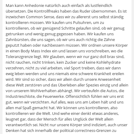
Man kann Anhedonie natürlich auch einfach als lustfeindlich
übersetzen. Die Kontrollfreaks haben das Ruder übernommen. Es ist
inzwischen Common Sense, dass wir zu allererst uns selbst ständig
kontrollieren müssen. Wir kaufen uns Pulsuhren, um zu
kontrollieren, ob wir genügend Schritte gelaufen sind, ob wir genug
getrunken und wenig genug gegessen haben. Wir kaufen uns
Zahnbürsten, die uns sagen, ob wir uns auch richtig die Zähne
geputzt haben oder nachbessern müssen. Wir ordnen unsere Körper
in einen Body Mass Index ein und lassen uns vorschreiben, wo die
Toleranzgrenze liegt. Wir glauben, wenn wir nur ganz doll brav sind,
nicht rauchen, nicht trinken, kein Zucker und keine Kohlehydrate
verzehren, nicht zu viel arbeiten, viel Sport treiben, dass wir dann
ewig leben werden und uns niemals eine schwere Krankheit ereilen
wird. Wir sind so sicher, dass wir allein durch unsere Anwesenheit
diese Welt zerstören und das Überleben aller Spezies einzig und allein
von unserem Wohlverhalten abhängt. Wir verteufeln die Autos, die
Industrieschlote, die Feuerwerke. Offensichtlich fühlen wir uns erst
gut, wenn wir verzichten. Auf alles, was uns am Leben hält und uns
allen mal Spaß gemacht hat. Wir können uns kontrollieren, also
kontrollieren wir die Welt. Und wehe einer denkt etwas anderes,
leugnet gar, dass der Mensch für alles Unglück der Welt allein
verantwortlich sei. Nicht nur unsere Körper sind indiziert, auch unser
Denken hat sich innerhalb der political correctness-Grenzen zu