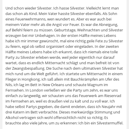
Und schon wieder Silvester. Ich hasse Silvester. Vielleicht lernt man
das schon als Kind. Mein Vater hasste Silvester ebenfalls. Als Sohn
eines Feuerwehrmanns, wen wundert es. Aber es war auch bei
meinem Vater mehr als die Angst vor Feuer. Es war die Abneigung,
auf Befehl feiern zu müssen. Geburtstage, Weihnachten und Silvester
erzeugen bei mir Unbehagen. In der ersten Hälfte meines Lebens
habe ich mir immer gewünscht, mal eine richtig geile Fete zu Silvester
zu feiern, egal ob selbst organisiert oder eingeladen. In der zweiten
Hälfte meines Lebens habe ich erkannt, dass ich niemals eine tolle
Party zu Silvester erleben werde, weil jeder eigentlich nur darauf
wartet, dass es endlich Mitternacht schlägt und man befreit ist von
der Zwangsbespaßung. Die Suche nach dem ultimativen Silvester hat
mich rund um die Welt geführt. Ich startete um Mitternacht in einem
Flieger in Hongkong, ich saß allein mit Bauchkrämpfen am Ufer des
Nils, ich lag im Bett in New Orleans und schaute Magnum im
Fernsehen. In London verließen wir die Party um zehn, es war uns
einfach zu langweilig, wir schauten uns das Feuerwerk am Riesenrad
im Fernsehen an, weil es draußen viel zu kalt und zu voll war. Ich
habe selbst Partys gegeben, die damit endeten, dass ich Neujahr mit
drei Katern im Bett verbrachte. Dieses merkwürdige Stimmung und
Alkohol vertragen sich wohl offensichtlich nicht so richtig. Es
brauchte also viele Jahre, um zu erkennen: Ich bin ein Silvestermuffel.