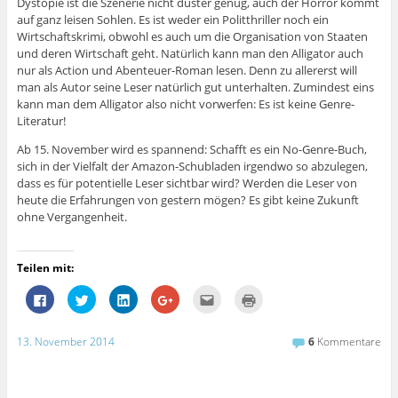
Dystopie ist die Szenerie nicht düster genug, auch der Horror kommt
auf ganz leisen Sohlen. Es ist weder ein Politthriller noch ein
Wirtschaftskrimi, obwohl es auch um die Organisation von Staaten
und deren Wirtschaft geht. Natürlich kann man den Alligator auch
nur als Action und Abenteuer-Roman lesen. Denn zu allererst will
man als Autor seine Leser natürlich gut unterhalten. Zumindest eins
kann man dem Alligator also nicht vorwerfen: Es ist keine Genre-
Literatur!
Ab 15. November wird es spannend: Schafft es ein No-Genre-Buch,
sich in der Vielfalt der Amazon-Schubladen irgendwo so abzulegen,
dass es für potentielle Leser sichtbar wird? Werden die Leser von
heute die Erfahrungen von gestern mögen? Es gibt keine Zukunft
ohne Vergangenheit.
Teilen mit:
K
K
K
Z
K
K
l
l
l
u
l
l
i
i
i
m
i
i
c
c
c
T
c
c
k
k
k
e
k
k
13. November 2014
6
Kommentare
,
,
,
i
,
e
u
u
u
l
u
n
m
m
m
e
m
z
a
ü
a
n
d
u
u
b
u
a
i
m