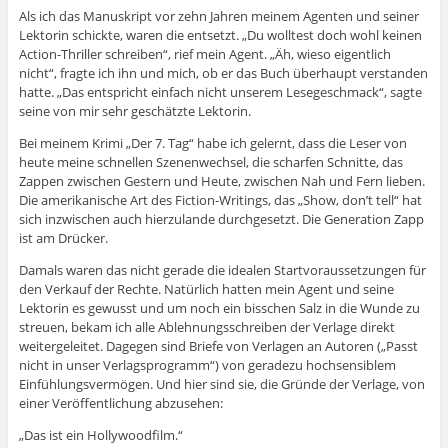
Als ich das Manuskript vor zehn Jahren meinem Agenten und seiner
Lektorin schickte, waren die entsetzt. „Du wolltest doch wohl keinen
Action-Thriller schreiben“, rief mein Agent. „Äh, wieso eigentlich
nicht“, fragte ich ihn und mich, ob er das Buch überhaupt verstanden
hatte. „Das entspricht einfach nicht unserem Lesegeschmack“, sagte
seine von mir sehr geschätzte Lektorin.
Bei meinem Krimi „Der 7. Tag“ habe ich gelernt, dass die Leser von
heute meine schnellen Szenenwechsel, die scharfen Schnitte, das
Zappen zwischen Gestern und Heute, zwischen Nah und Fern lieben.
Die amerikanische Art des Fiction-Writings, das „Show, don’t tell“ hat
sich inzwischen auch hierzulande durchgesetzt. Die Generation Zapp
ist am Drücker.
Damals waren das nicht gerade die idealen Startvoraussetzungen für
den Verkauf der Rechte. Natürlich hatten mein Agent und seine
Lektorin es gewusst und um noch ein bisschen Salz in die Wunde zu
streuen, bekam ich alle Ablehnungsschreiben der Verlage direkt
weitergeleitet. Dagegen sind Briefe von Verlagen an Autoren („Passt
nicht in unser Verlagsprogramm“) von geradezu hochsensiblem
Einfühlungsvermögen. Und hier sind sie, die Gründe der Verlage, von
einer Veröffentlichung abzusehen:
„Das ist ein Hollywoodfilm.“