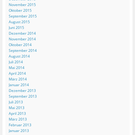
e
e
e
g
n
)
ö
ö
ö
e
e
November 2015
f
f
f
ö
u
Oktober 2015
f
f
f
f
e
n
n
n
f
m
September 2015
e
e
e
n
F
August 2015
t
t
t
e
e
)
)
)
t
n
Juni 2015
)
s
t
Dezember 2014
e
November 2014
r
g
Oktober 2014
e
September 2014
ö
f
August 2014
f
Juli 2014
n
e
Mai 2014
t
)
April 2014
März 2014
Januar 2014
Dezember 2013
September 2013
Juli 2013
Mai 2013
April 2013
März 2013
Februar 2013
Januar 2013