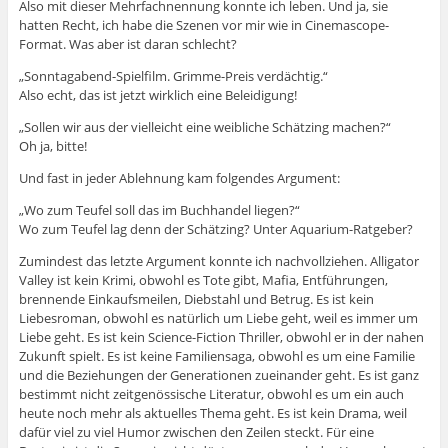
Also mit dieser Mehrfachnennung konnte ich leben. Und ja, sie
hatten Recht, ich habe die Szenen vor mir wie in Cinemascope-
Format. Was aber ist daran schlecht?
„Sonntagabend-Spielfilm. Grimme-Preis verdächtig.“
Also echt, das ist jetzt wirklich eine Beleidigung!
„Sollen wir aus der vielleicht eine weibliche Schätzing machen?“
Oh ja, bitte!
Und fast in jeder Ablehnung kam folgendes Argument:
„Wo zum Teufel soll das im Buchhandel liegen?“
Wo zum Teufel lag denn der Schätzing? Unter Aquarium-Ratgeber?
Zumindest das letzte Argument konnte ich nachvollziehen. Alligator
Valley ist kein Krimi, obwohl es Tote gibt, Mafia, Entführungen,
brennende Einkaufsmeilen, Diebstahl und Betrug. Es ist kein
Liebesroman, obwohl es natürlich um Liebe geht, weil es immer um
Liebe geht. Es ist kein Science-Fiction Thriller, obwohl er in der nahen
Zukunft spielt. Es ist keine Familiensaga, obwohl es um eine Familie
und die Beziehungen der Generationen zueinander geht. Es ist ganz
bestimmt nicht zeitgenössische Literatur, obwohl es um ein auch
heute noch mehr als aktuelles Thema geht. Es ist kein Drama, weil
dafür viel zu viel Humor zwischen den Zeilen steckt. Für eine