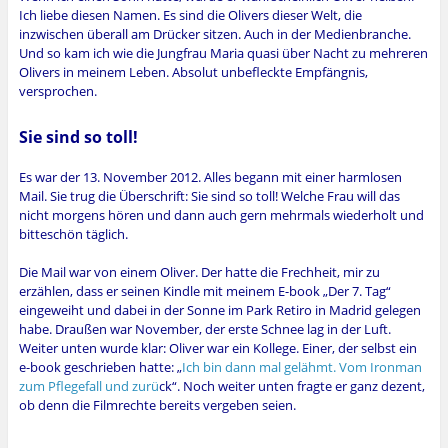
Ich liebe diesen Namen. Es sind die Olivers dieser Welt, die
inzwischen überall am Drücker sitzen. Auch in der Medienbranche.
Und so kam ich wie die Jungfrau Maria quasi über Nacht zu mehreren
Olivers in meinem Leben. Absolut unbefleckte Empfängnis,
versprochen.
Sie sind so toll!
Es war der 13. November 2012. Alles begann mit einer harmlosen
Mail. Sie trug die Überschrift: Sie sind so toll!
Welche Frau will das
nicht morgens hören und dann auch gern mehrmals wiederholt und
bitteschön täglich.
Die Mail war von einem Oliver. Der hatte die Frechheit, mir zu
erzählen, dass er seinen Kindle mit meinem E-book „Der 7. Tag“
eingeweiht und dabei in der Sonne im Park Retiro in Madrid gelegen
habe. Draußen war November, der erste Schnee lag in der Luft.
Weiter unten wurde klar: Oliver war ein Kollege. Einer, der selbst ein
e-book geschrieben hatte: „
Ich bin dann mal gelähmt. Vom Ironman
zum Pflegefall und zurü
ck“. Noch weiter unten fragte er ganz dezent,
ob denn die Filmrechte bereits vergeben seien.