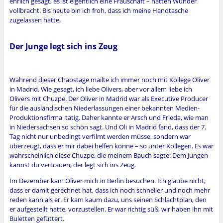
ehrlich gesagt, es ist eigentlich eine Frauschaft – hatten Wunder
vollbracht. Bis heute bin ich froh, dass ich meine Handtasche
zugelassen hatte.
Der Junge legt sich ins Zeug
Während dieser Chaostage mailte ich immer noch mit Kollege Oliver
in Madrid. Wie gesagt, ich liebe Olivers, aber vor allem liebe ich
Olivers mit Chuzpe. Der Oliver in Madrid war als Executive Producer
für die ausländischen Niederlassungen einer bekannten Medien-
Produktionsfirma
tätig. Daher kannte er Arsch und Frieda, wie man
in Niedersachsen so schön sagt. Und Oli in Madrid fand, dass der 7.
Tag nicht nur unbedingt verfilmt werden müsse, sondern war
überzeugt, dass er mir dabei helfen könne – so unter Kollegen. Es war
wahrscheinlich diese Chuzpe, die meinem Bauch sagte: Dem Jungen
kannst du vertrauen, der legt sich ins Zeug.
Im Dezember kam Oliver mich in Berlin besuchen. Ich glaube nicht,
dass er damit gerechnet hat, dass ich noch schneller und noch mehr
reden kann als er. Er kam kaum dazu, uns seinen Schlachtplan, den
er aufgestellt hatte, vorzustellen. Er war richtig süß, wir haben ihn mit
Buletten gefüttert.