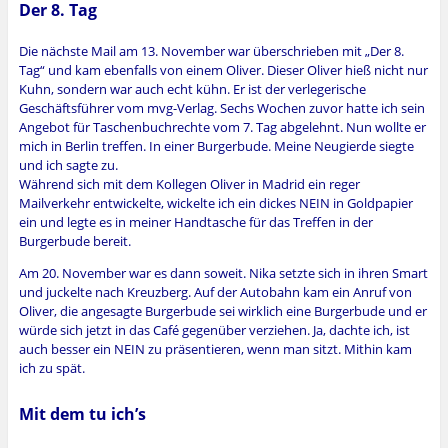
Der 8. Tag
Die nächste Mail am 13. November war überschrieben mit „Der 8.
Tag“ und kam ebenfalls von einem Oliver. Dieser Oliver hieß nicht nur
Kuhn, sondern war auch echt kühn. Er ist der verlegerische
Geschäftsführer vom mvg-Verlag. Sechs Wochen zuvor hatte ich sein
Angebot für Taschenbuchrechte vom 7. Tag abgelehnt. Nun wollte er
mich in Berlin treffen. In einer Burgerbude. Meine Neugierde siegte
und ich sagte zu.
Während sich mit dem Kollegen Oliver in Madrid ein reger
Mailverkehr entwickelte, wickelte ich ein dickes NEIN in Goldpapier
ein und legte es in meiner Handtasche für das Treffen in der
Burgerbude bereit.
Am 20. November war es dann soweit. Nika setzte sich in ihren Smart
und juckelte nach Kreuzberg. Auf der Autobahn kam ein Anruf von
Oliver, die angesagte Burgerbude sei wirklich eine Burgerbude und er
würde sich jetzt in das Café gegenüber verziehen. Ja, dachte ich, ist
auch besser ein NEIN zu präsentieren, wenn man sitzt. Mithin kam
ich zu spät.
Mit dem tu ich’s