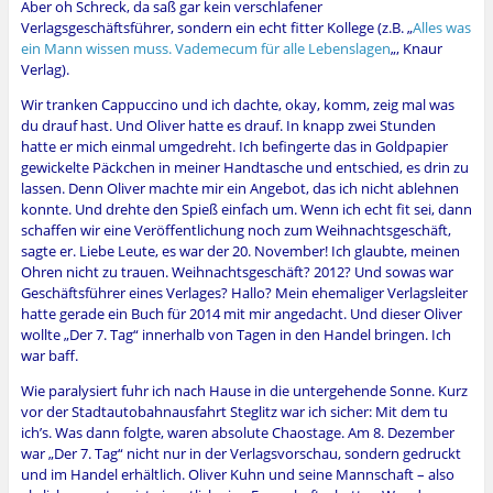
Aber oh Schreck, da saß gar kein verschlafener
Verlagsgeschäftsführer, sondern ein echt fitter Kollege (z.B. „
Alles was
ein Mann wissen muss. Vademecum für alle Lebenslagen
„, Knaur
Verlag).
Wir tranken Cappuccino und ich dachte, okay, komm, zeig mal was
du drauf hast. Und Oliver hatte es drauf. In knapp zwei Stunden
hatte er mich einmal umgedreht. Ich befingerte das in Goldpapier
gewickelte Päckchen in meiner Handtasche und entschied, es drin zu
lassen. Denn Oliver machte mir ein Angebot, das ich nicht ablehnen
konnte. Und drehte den Spieß einfach um. Wenn ich echt fit sei, dann
schaffen wir eine Veröffentlichung noch zum Weihnachtsgeschäft,
sagte er. Liebe Leute, es war der 20. November! Ich glaubte, meinen
Ohren nicht zu trauen. Weihnachtsgeschäft? 2012? Und sowas war
Geschäftsführer eines Verlages? Hallo? Mein ehemaliger Verlagsleiter
hatte gerade ein Buch für 2014 mit mir angedacht. Und dieser Oliver
wollte „Der 7. Tag“ innerhalb von Tagen in den Handel bringen. Ich
war baff.
Wie paralysiert fuhr ich nach Hause in die untergehende Sonne. Kurz
vor der Stadtautobahnausfahrt Steglitz war ich sicher: Mit dem tu
ich’s. Was dann folgte, waren absolute Chaostage. Am 8. Dezember
war „Der 7. Tag“ nicht nur in der Verlagsvorschau, sondern gedruckt
und im Handel erhältlich. Oliver Kuhn und seine Mannschaft – also