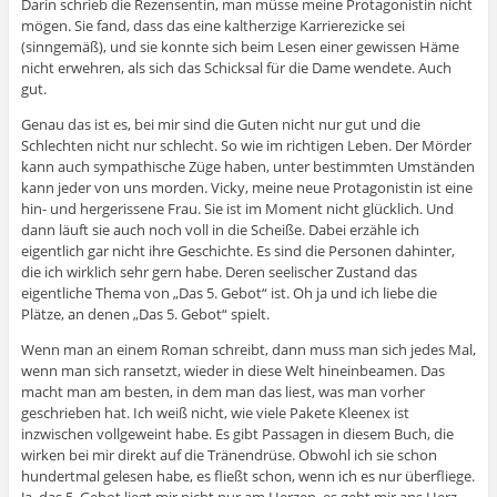
Darin schrieb die Rezensentin, man müsse meine Protagonistin nicht
mögen. Sie fand, dass das eine kaltherzige Karrierezicke sei
(sinngemäß), und sie konnte sich beim Lesen einer gewissen Häme
nicht erwehren, als sich das Schicksal für die Dame wendete. Auch
gut.
Genau das ist es, bei mir sind die Guten nicht nur gut und die
Schlechten nicht nur schlecht. So wie im richtigen Leben. Der Mörder
kann auch sympathische Züge haben, unter bestimmten Umständen
kann jeder von uns morden. Vicky, meine neue Protagonistin ist eine
hin- und hergerissene Frau. Sie ist im Moment nicht glücklich. Und
dann läuft sie auch noch voll in die Scheiße. Dabei erzähle ich
eigentlich gar nicht ihre Geschichte. Es sind die Personen dahinter,
die ich wirklich sehr gern habe. Deren seelischer Zustand das
eigentliche Thema von „Das 5. Gebot“ ist. Oh ja und ich liebe die
Plätze, an denen „Das 5. Gebot“ spielt.
Wenn man an einem Roman schreibt, dann muss man sich jedes Mal,
wenn man sich ransetzt, wieder in diese Welt hineinbeamen. Das
macht man am besten, in dem man das liest, was man vorher
geschrieben hat. Ich weiß nicht, wie viele Pakete Kleenex ist
inzwischen vollgeweint habe. Es gibt Passagen in diesem Buch, die
wirken bei mir direkt auf die Tränendrüse. Obwohl ich sie schon
hundertmal gelesen habe, es fließt schon, wenn ich es nur überfliege.
Ja, das 5. Gebot liegt mir nicht nur am Herzen, es geht mir ans Herz.