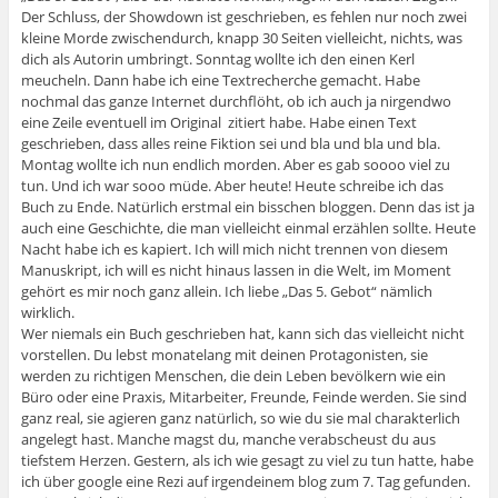
Der Schluss, der Showdown ist geschrieben, es fehlen nur noch zwei
kleine Morde zwischendurch, knapp 30 Seiten vielleicht, nichts, was
dich als Autorin umbringt. Sonntag wollte ich den einen Kerl
meucheln. Dann habe ich eine Textrecherche gemacht. Habe
nochmal das ganze Internet durchflöht, ob ich auch ja nirgendwo
eine Zeile eventuell im Original zitiert habe. Habe einen Text
geschrieben, dass alles reine Fiktion sei und bla und bla und bla.
Montag wollte ich nun endlich morden. Aber es gab soooo viel zu
tun. Und ich war sooo müde. Aber heute! Heute schreibe ich das
Buch zu Ende. Natürlich erstmal ein bisschen bloggen. Denn das ist ja
auch eine Geschichte, die man vielleicht einmal erzählen sollte. Heute
Nacht habe ich es kapiert. Ich will mich nicht trennen von diesem
Manuskript, ich will es nicht hinaus lassen in die Welt, im Moment
gehört es mir noch ganz allein. Ich liebe „Das 5. Gebot“ nämlich
wirklich.
Wer niemals ein Buch geschrieben hat, kann sich das vielleicht nicht
vorstellen. Du lebst monatelang mit deinen Protagonisten, sie
werden zu richtigen Menschen, die dein Leben bevölkern wie ein
Büro oder eine Praxis, Mitarbeiter, Freunde, Feinde werden. Sie sind
ganz real, sie agieren ganz natürlich, so wie du sie mal charakterlich
angelegt hast. Manche magst du, manche verabscheust du aus
tiefstem Herzen. Gestern, als ich wie gesagt zu viel zu tun hatte, habe
ich über google eine Rezi auf irgendeinem blog zum 7. Tag gefunden.