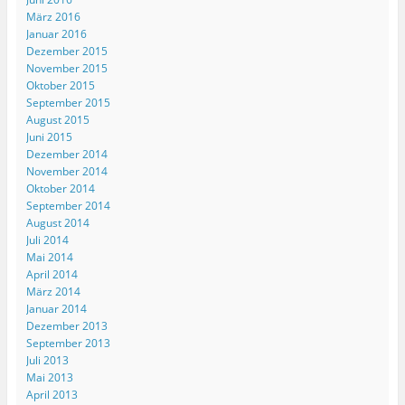
s
s
s
n
i
f
t
t
t
s
r
f
März 2016
e
e
e
t
d
n
Januar 2016
r
r
r
e
i
e
g
g
g
r
n
t
Dezember 2015
e
e
e
g
n
)
ö
ö
ö
e
e
November 2015
f
f
f
ö
u
Oktober 2015
f
f
f
f
e
n
n
n
f
m
September 2015
e
e
e
n
F
August 2015
t
t
t
e
e
)
)
)
t
n
Juni 2015
)
s
t
Dezember 2014
e
November 2014
r
g
Oktober 2014
e
September 2014
ö
f
August 2014
f
Juli 2014
n
e
Mai 2014
t
)
April 2014
März 2014
Januar 2014
Dezember 2013
September 2013
Juli 2013
Mai 2013
April 2013