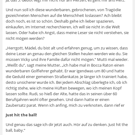
Und nun soll ich diese wunderbaren, gebrochenen, von Tragödie
gezeichneten Menschen auf die Menschheit loslassen? Ach bleibt
doch noch, es ist so schön. Deshalb gehe ich lieber spazieren,
einkaufen, im Internet recherchieren, ich will sie nicht in die Welt
lassen. Oder habe ich Angst, dass meine Leser sie nicht verstehen, sie
nicht mögen werden?
„Herrgott, Mädel, du bist alt und erfahren genug, um zu wissen, dass
deine Leser an genau den gleichen Stellen heulen werden wie du. Sie
müssen Vicky und ihre Familie dafür nicht mögen.“ Mutti mal wieder.
„Weißt du“, sagt meine Mutter, „ich habe mal in Bocca Raton einen
wunderbaren Golflehrer gehabt. Er war igendwas um 80 und hatte
die Geduld einer gemeinen Straßenkatze. Je länger ich trainiert habe,
desto unsicherer wurde ich. Bei jedem Abschlag überlegte ich, ob ich
richtig stehe, wie ich meine Hüften bewegen, wo ich meinen Kopf
lassen sollte. Rudi, so hieß der Alte, hatte das in seinen über 60
Berufsjahren wohl öfter gesehen. Und dann hatte er einen
Zaubersatz parat. Wenn ich anfing, mich zu verknoten, dann rief er
Just hit the ball!
Und genau das sage ich dir jetzt auch. Hör auf zu denken. Just hit the
ball, baby.“