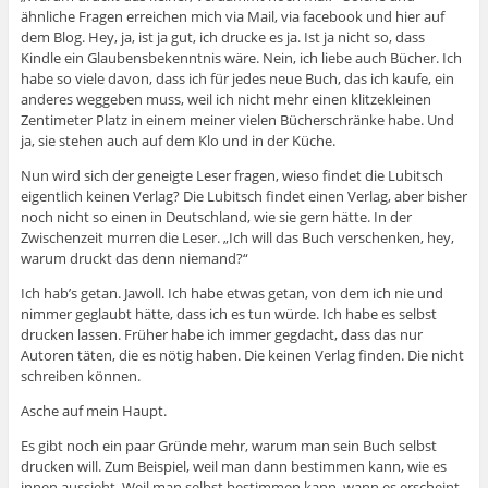
ähnliche Fragen erreichen mich via Mail, via facebook und hier auf
dem Blog. Hey, ja, ist ja gut, ich drucke es ja. Ist ja nicht so, dass
Kindle ein Glaubensbekenntnis wäre. Nein, ich liebe auch Bücher. Ich
habe so viele davon, dass ich für jedes neue Buch, das ich kaufe, ein
anderes weggeben muss, weil ich nicht mehr einen klitzekleinen
Zentimeter Platz in einem meiner vielen Bücherschränke habe. Und
ja, sie stehen auch auf dem Klo und in der Küche.
Nun wird sich der geneigte Leser fragen, wieso findet die Lubitsch
eigentlich keinen Verlag? Die Lubitsch findet einen Verlag, aber bisher
noch nicht so einen in Deutschland, wie sie gern hätte. In der
Zwischenzeit murren die Leser. „Ich will das Buch verschenken, hey,
warum druckt das denn niemand?“
Ich hab’s getan. Jawoll. Ich habe etwas getan, von dem ich nie und
nimmer geglaubt hätte, dass ich es tun würde. Ich habe es selbst
drucken lassen. Früher habe ich immer gegdacht, dass das nur
Autoren täten, die es nötig haben. Die keinen Verlag finden. Die nicht
schreiben können.
Asche auf mein Haupt.
Es gibt noch ein paar Gründe mehr, warum man sein Buch selbst
drucken will. Zum Beispiel, weil man dann bestimmen kann, wie es
innen aussieht. Weil man selbst bestimmen kann, wann es erscheint.