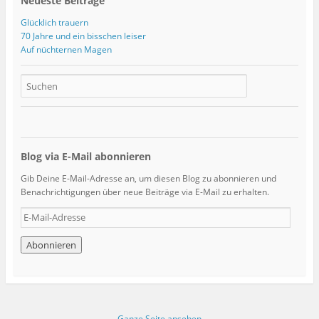
Neueste Beiträge
Glücklich trauern
70 Jahre und ein bisschen leiser
Auf nüchternen Magen
Blog via E-Mail abonnieren
Gib Deine E-Mail-Adresse an, um diesen Blog zu abonnieren und
Benachrichtigungen über neue Beiträge via E-Mail zu erhalten.
E
-
M
a
i
l
-
A
Ganze Seite ansehen