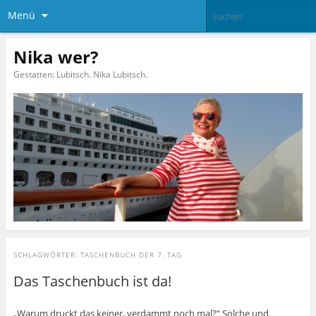
Menü
Nika wer?
Gestatten: Lubitsch. Nika Lubitsch.
SCHLAGWÖRTER:
TASCHENBUCH DER 7. TAG
Das Taschenbuch ist da!
„Warum druckt das keiner, verdammt noch mal?“ Solche und