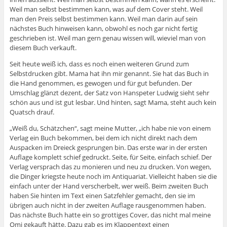
Weil man selbst bestimmen kann, was auf dem Cover steht. Weil
man den Preis selbst bestimmen kann. Weil man darin auf sein
nächstes Buch hinweisen kann, obwohl es noch gar nicht fertig
geschrieben ist. Weil man gern genau wissen will, wieviel man von
diesem Buch verkauft.
Seit heute weiß ich, dass es noch einen weiteren Grund zum
Selbstdrucken gibt. Mama hat ihn mir genannt. Sie hat das Buch in
die Hand genommen, es gewogen und für gut befunden. Der
Umschlag glänzt dezent, der Satz von Hanspeter Ludwig sieht sehr
schön aus und ist gut lesbar. Und hinten, sagt Mama, steht auch kein
Quatsch drauf.
„Weiß du, Schätzchen“, sagt meine Mutter, „ich habe nie von einem
Verlag ein Buch bekommen, bei dem ich nicht direkt nach dem
Auspacken im Dreieck gesprungen bin. Das erste war in der ersten
Auflage komplett schief gedruckt. Seite, für Seite, einfach schief. Der
Verlag versprach das zu monieren und neu zu drucken. Von wegen,
die Dinger kriegste heute noch im Antiquariat. Vielleicht haben sie die
einfach unter der Hand verscherbelt, wer weiß. Beim zweiten Buch
haben Sie hinten im Text einen Satzfehler gemacht, den sie im
übrigen auch nicht in der zweiten Auflage rausgenommen haben.
Das nächste Buch hatte ein so grottiges Cover, das nicht mal meine
Omi gekauft hätte. Dazu gab es im Klappentext einen