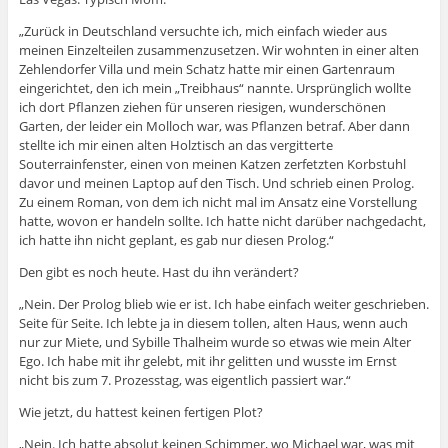
„Zurück in Deutschland versuchte ich, mich einfach wieder aus
meinen Einzelteilen zusammenzusetzen. Wir wohnten in einer alten
Zehlendorfer Villa und mein Schatz hatte mir einen Gartenraum
eingerichtet, den ich mein „Treibhaus“ nannte. Ursprünglich wollte
ich dort Pflanzen ziehen für unseren riesigen, wunderschönen
Garten, der leider ein Molloch war, was Pflanzen betraf. Aber dann
stellte ich mir einen alten Holztisch an das vergitterte
Souterrainfenster, einen von meinen Katzen zerfetzten Korbstuhl
davor und meinen Laptop auf den Tisch. Und schrieb einen Prolog.
Zu einem Roman, von dem ich nicht mal im Ansatz eine Vorstellung
hatte, wovon er handeln sollte. Ich hatte nicht darüber nachgedacht,
ich hatte ihn nicht geplant, es gab nur diesen Prolog.“
Den gibt es noch heute. Hast du ihn verändert?
„Nein. Der Prolog blieb wie er ist. Ich habe einfach weiter geschrieben.
Seite für Seite. Ich lebte ja in diesem tollen, alten Haus, wenn auch
nur zur Miete, und Sybille Thalheim wurde so etwas wie mein Alter
Ego. Ich habe mit ihr gelebt, mit ihr gelitten und wusste im Ernst
nicht bis zum 7. Prozesstag, was eigentlich passiert war.“
Wie jetzt, du hattest keinen fertigen Plot?
„Nein. Ich hatte absolut keinen Schimmer, wo Michael war, was mit