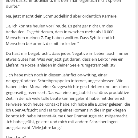
eben das Schmuddelkind, mit dem man eigentlich nicht spielen
durfte.“
Na, jetzt macht dein Schmuddelkind aber ordentlich Karriere.
„Ja, ich könnte heulen vor Freude. Es geht gar nicht um das
Verkaufen. Es geht darum, dass inzwischen mehr als 10.000
Menschen meinen 7. Tag haben wollten. Dass Sybille endlich
Menschen bekommt, die mit ihr leiden.“
Du hast mir beigebracht, dass jedes Negative im Leben auch immer
etwas Gutes hat. Was war jetzt gut daran, dass ein Lektor wie ein
Elefant im Porzellanladen in deiner Seele rumgetrampelt ist?
„Ich habe mich noch in diesem Jahr fiction-writing, einer
neugegründeten Schreibgruppe im Internet, angeschlossen. Wir
haben jeden Monat eine Kurzgeschichte geschrieben und uns dann
gegenseitig rezensiert. Das war eine unglaublich schöne, produktive
Zeit, in der ich viele tolle Leute kennengelernt habe, mit denen ich
teilweise noch heute Kontakt habe. Ich habe alle Bücher gelesen, die
ich über Aufzucht und Haltung eines Romans in die Finger kriegen
konnte.Ich habe internet-Kurse über Dramaturgie etc. mitgemacht.
Ich habe geübt, gelernt und mich mit andern Schreiberlingen
ausgetauscht. Viele Jahre lang.“
Und dann?