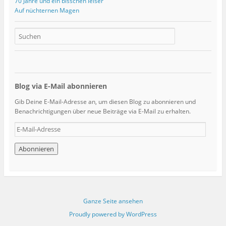
70 Jahre und ein bisschen leiser
Auf nüchternen Magen
Blog via E-Mail abonnieren
Gib Deine E-Mail-Adresse an, um diesen Blog zu abonnieren und
Benachrichtigungen über neue Beiträge via E-Mail zu erhalten.
E
-
M
a
i
l
-
A
Ganze Seite ansehen
d
r
Proudly powered by WordPress
e