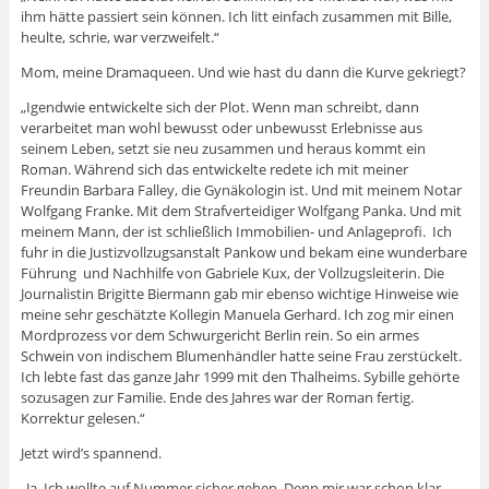
ihm hätte passiert sein können. Ich litt einfach zusammen mit Bille,
heulte, schrie, war verzweifelt.“
Mom, meine Dramaqueen. Und wie hast du dann die Kurve gekriegt?
„Igendwie entwickelte sich der Plot. Wenn man schreibt, dann
verarbeitet man wohl bewusst oder unbewusst Erlebnisse aus
seinem Leben, setzt sie neu zusammen und heraus kommt ein
Roman. Während sich das entwickelte redete ich mit meiner
Freundin Barbara Falley, die Gynäkologin ist. Und mit meinem Notar
Wolfgang Franke. Mit dem Strafverteidiger Wolfgang Panka. Und mit
meinem Mann, der ist schließlich Immobilien- und Anlageprofi. Ich
fuhr in die Justizvollzugsanstalt Pankow und bekam eine wunderbare
Führung und Nachhilfe von Gabriele Kux, der Vollzugsleiterin. Die
Journalistin Brigitte Biermann gab mir ebenso wichtige Hinweise wie
meine sehr geschätzte Kollegin Manuela Gerhard. Ich zog mir einen
Mordprozess vor dem Schwurgericht Berlin rein. So ein armes
Schwein von indischem Blumenhändler hatte seine Frau zerstückelt.
Ich lebte fast das ganze Jahr 1999 mit den Thalheims. Sybille gehörte
sozusagen zur Familie. Ende des Jahres war der Roman fertig.
Korrektur gelesen.“
Jetzt wird’s spannend.
„Ja. Ich wollte auf Nummer sicher gehen. Denn mir war schon klar,