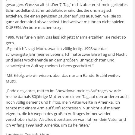
gesungen. Ganz so alt ist „Der 7. Tag“ nicht, aber er ist mein geliebtes
Schmuddelkind. Schmuddelkinder sind die, die uns magisch
anziehen, die einen gewissen Zauber auf uns ausüben, weil sie so
ganz anders sind als wir selbst. Und weil wir mit ihnen nicht spielen
DÜRFEN. Verbote machen sexy.
1999. Was für ein Jahr. Das lass‘ ich jetzt Mama erzählen, sie redet so
gern.
„Eigentlich“, sagt Mom, „war ich völlig fertig. 1998 war das
schwierigste Jahr meines Lebens. Ich hatte zwei Jahre Tag und Nacht
und jedes Wochenende an dem größten, unmöglichsten und
schwierigsten Auftrag meines Lebens gearbeitet.“
Mit Erfolg, wie wir wissen, aber das nur am Rande. Erzähl weiter,
Mutti.
„Ende des Jahres, mitten im Showdown meines Auftrages, wurde
meine damals 80jährige Mutter von einem Tag auf den anderen auch
noch völlig dement und hilflos, mein Vater weilte in Amerika. Ich
tanzte mit einem Arm auf fünf Hochzeiten. Nur nicht auf meiner
eigenen, die ich wegen des großen Auftrages immer wieder
verschoben hatte. Als alles überstanden war, fuhren dein Vater und
ich Anfang 1999 nach Amerika, um zu heiraten.“
Las Vegas. Typisch Mom.