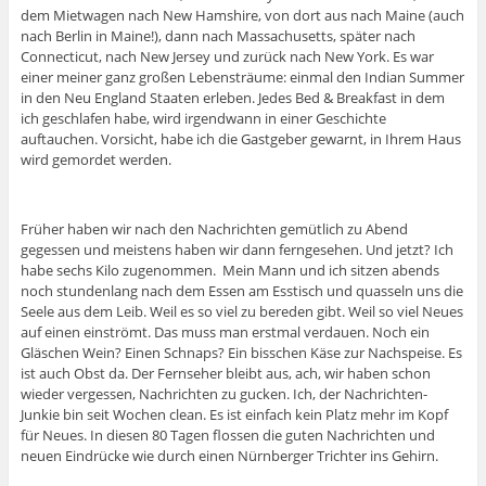
dem Mietwagen nach New Hamshire, von dort aus nach Maine (auch
nach Berlin in Maine!), dann nach Massachusetts, später nach
Connecticut, nach New Jersey und zurück nach New York. Es war
einer meiner ganz großen Lebensträume: einmal den Indian Summer
in den Neu England Staaten erleben. Jedes Bed & Breakfast in dem
ich geschlafen habe, wird irgendwann in einer Geschichte
auftauchen. Vorsicht, habe ich die Gastgeber gewarnt, in Ihrem Haus
wird gemordet werden.
Früher haben wir nach den Nachrichten gemütlich zu Abend
gegessen und meistens haben wir dann ferngesehen. Und jetzt? Ich
habe sechs Kilo zugenommen. Mein Mann und ich sitzen abends
noch stundenlang nach dem Essen am Esstisch und quasseln uns die
Seele aus dem Leib. Weil es so viel zu bereden gibt. Weil so viel Neues
auf einen einströmt. Das muss man erstmal verdauen. Noch ein
Gläschen Wein? Einen Schnaps? Ein bisschen Käse zur Nachspeise. Es
ist auch Obst da. Der Fernseher bleibt aus, ach, wir haben schon
wieder vergessen, Nachrichten zu gucken. Ich, der Nachrichten-
Junkie bin seit Wochen clean. Es ist einfach kein Platz mehr im Kopf
für Neues. In diesen 80 Tagen flossen die guten Nachrichten und
neuen Eindrücke wie durch einen Nürnberger Trichter ins Gehirn.