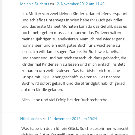
Melanie Sziderits
zu
12. November 2012 um 11:49
Ich, Mutter von zwei kleinen Kindern, dauertiefenverspannt
und schlaflos unterwegs in Wien habe Ihr Buch gekindlet
und das erste Mal seit Monaten kam da das Gefühl, dass es
noch mehr geben muss, als dauernd das Trotzverhalten
meiner 3jährigen zu analysieren. Nämlich mal wieder ganz
normal sein und ein echt gutes Buch für Erwachsene zu
lesen. Ich will damit sagen: Danke. Ihr Buch war fabelhaft
und spannend und hat mich tatsächlich dazu gebracht, die
KInder mal Kinder sein zu lassen und mich einfach ins Bett
zu hauen um weiterzulesen. Das hat bisher nichtmal ne
Grippe mit 39,9 Fieber geschafft. Weiter so. Das nächste
Buch wird sofort gekauft und die Strandglut hab ich gerad
auf den Kindle geladen.
Alles Liebe und viel Erfolg bei der Buchrecherche
NikaLubitsch
zu
12. November 2012 um 15:24
Was habe ich doch für ein Glück. Solche Leserinnen wünscht
sich jeder Autor. Da weiß man, warum man schreibt, warum