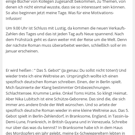
einige Bücher von Kollegen zugesandt bekommen, zu Themen, von
denen ich nicht einmal wusste, dass sie so interessant sein können.
So also beginnen jetzt meine Tage. Was für eine Motivations-
Infusion!
Um 9.00 Uhr ist Schluss mit Lustig, da kommen die neuen Verkaufs-
Zahlen des Tages und das ist jeden Tag aufs Neue spannend. Nach
dem Frühstück geht es dann weiter mit der Reise um die Welt. Denn
der nächste Roman muss überarbeitet werden, schließlich soll er im
Januar erscheinen.
Er wird heißen : “ Das 5. Gebot“ (Ja genau: Du sollst nicht töten!) Und
wieder trete ich eine Weltreise an. Ursprünglich wollte ich einen
spezifisch deutschen Roman schreiben. Einen, der in Berlin spielt.
Mich faszinierte der Klang bestimmter Ortsbezeichnungen.
Schlachtensee. Krumme Lanke. Onkel Toms Hütte. So klingt Heimat.
Aber Nika Lubitsch ist eine Schütze-Geborene. Das sind die, die sich
immer ans andere Ende der Welt wünschen. Und so artete der
spezifisch deutsche Roman wieder in eine kleine Weltreise aus. Das 5.
Gebot spielt in Berlin-Zehlendorf, in Branksome, England, in Tassin-la-
Demi-Lune, Frankreich, in British Guyana und in Venezuela. Schreibe
nur über das was du kennst? In Branksome habe ich in dem Haus
des Mordopfers ein Jahr gelebt, meine Ex-Schwiegereltern lebten in