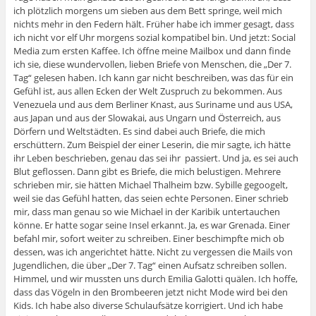
ich plötzlich morgens um sieben aus dem Bett springe, weil mich
nichts mehr in den Federn hält. Früher habe ich immer gesagt, dass
ich nicht vor elf Uhr morgens sozial kompatibel bin. Und jetzt: Social
Media zum ersten Kaffee. Ich öffne meine Mailbox und dann finde
ich sie, diese wundervollen, lieben Briefe von Menschen, die „Der 7.
Tag“ gelesen haben. Ich kann gar nicht beschreiben, was das für ein
Gefühl ist, aus allen Ecken der Welt Zuspruch zu bekommen. Aus
Venezuela und aus dem Berliner Knast, aus Suriname und aus USA,
aus Japan und aus der Slowakai, aus Ungarn und Österreich, aus
Dörfern und Weltstädten. Es sind dabei auch Briefe, die mich
erschüttern. Zum Beispiel der einer Leserin, die mir sagte, ich hätte
ihr Leben beschrieben, genau das sei ihr passiert. Und ja, es sei auch
Blut geflossen. Dann gibt es Briefe, die mich belustigen. Mehrere
schrieben mir, sie hätten Michael Thalheim bzw. Sybille gegoogelt,
weil sie das Gefühl hatten, das seien echte Personen. Einer schrieb
mir, dass man genau so wie Michael in der Karibik untertauchen
könne. Er hatte sogar seine Insel erkannt. Ja, es war Grenada. Einer
befahl mir, sofort weiter zu schreiben. Einer beschimpfte mich ob
dessen, was ich angerichtet hätte. Nicht zu vergessen die Mails von
Jugendlichen, die über „Der 7. Tag“ einen Aufsatz schreiben sollen.
Himmel, und wir mussten uns durch Emilia Galotti quälen. Ich hoffe,
dass das Vögeln in den Brombeeren jetzt nicht Mode wird bei den
Kids. Ich habe also diverse Schulaufsätze korrigiert. Und ich habe