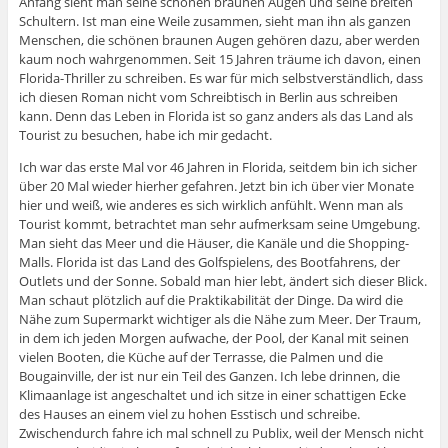
Anfang sieht man seine schönen braunen Augen und seine breiten
Schultern. Ist man eine Weile zusammen, sieht man ihn als ganzen
Menschen, die schönen braunen Augen gehören dazu, aber werden
kaum noch wahrgenommen. Seit 15 Jahren träume ich davon, einen
Florida-Thriller zu schreiben. Es war für mich selbstverständlich, dass
ich diesen Roman nicht vom Schreibtisch in Berlin aus schreiben
kann. Denn das Leben in Florida ist so ganz anders als das Land als
Tourist zu besuchen, habe ich mir gedacht.
Ich war das erste Mal vor 46 Jahren in Florida, seitdem bin ich sicher
über 20 Mal wieder hierher gefahren. Jetzt bin ich über vier Monate
hier und weiß, wie anderes es sich wirklich anfühlt. Wenn man als
Tourist kommt, betrachtet man sehr aufmerksam seine Umgebung.
Man sieht das Meer und die Häuser, die Kanäle und die Shopping-
Malls. Florida ist das Land des Golfspielens, des Bootfahrens, der
Outlets und der Sonne. Sobald man hier lebt, ändert sich dieser Blick.
Man schaut plötzlich auf die Praktikabilität der Dinge. Da wird die
Nähe zum Supermarkt wichtiger als die Nähe zum Meer. Der Traum,
in dem ich jeden Morgen aufwache, der Pool, der Kanal mit seinen
vielen Booten, die Küche auf der Terrasse, die Palmen und die
Bougainville, der ist nur ein Teil des Ganzen. Ich lebe drinnen, die
Klimaanlage ist angeschaltet und ich sitze in einer schattigen Ecke
des Hauses an einem viel zu hohen Esstisch und schreibe.
Zwischendurch fahre ich mal schnell zu Publix, weil der Mensch nicht