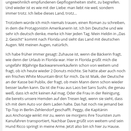
ungewöhnlich empfundenen Gepflogenheiten steht, zu begreifen.
Und wieder ist es wie mit der Liebe: man liebt nie weil, sondern
immer trotz. Ich liebe dieses Land, trotz…
Trotzdem würde ich mich niemals trauen, einen Roman zu schreiben,
in dem die Protagonistin Amerikanerin ist. Ich bin Deutsche und wie
sehr ich deutsch denke, merke ich hier jeden Tag. Mein Heldin in „Das
2. Gesicht“ kommt nach Florida und sieht das Land mit deutschen
Augen. Mit meinen Augen, natürlich.
Ich habe früher immer gesagt: Zuhause ist, wenn die Bäckerin fragt,
wie denn der Urlaub in Florida war. Hier in Florida grüßt mich die
ungefähr 80jährige Backwarenverkäuferin schon von weitem und
fragt, ob ich heute wieder 2 Donuts möchte. Sie hätte aber auch noch
ein frisches White Mountain-Brot für mich. Da ist Maik, der Deutsche
an der Kasse bei Publix, der fragt, ob mein Mann denn schon wieder
besser laufen kann. Da ist die Frau aus Laos bei Sans Sushi, die genau
weiß, dass ich echt keinen Aal mag. Oder die Frau in der Reinigung,
die bereits unsere Hemden auf den Tresen legt, wenn sie sieht, dass
ich mit dem Auto vor dem Laden halte. Das hat noch nie jemand bei
Tip-Top in Berlin-Zehlendorf geschafft. Peggy, die Kapitänin
aus Anchorage winkt mir zu, wenn sie morgens ihre Touristen zum
Kanufahren transportiert, Nachbar Dave grüßt von weitem und sein
Hund Ricco springt in meine Arme. Jetzt also bin ich hier zu Hause.