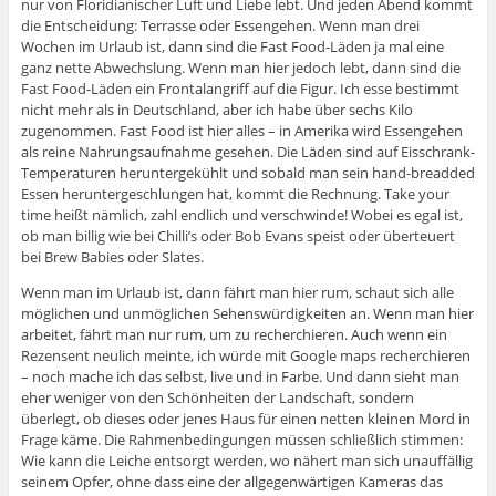
nur von Floridianischer Luft und Liebe lebt. Und jeden Abend kommt
die Entscheidung: Terrasse oder Essengehen. Wenn man drei
Wochen im Urlaub ist, dann sind die Fast Food-Läden ja mal eine
ganz nette Abwechslung. Wenn man hier jedoch lebt, dann sind die
Fast Food-Läden ein Frontalangriff auf die Figur. Ich esse bestimmt
nicht mehr als in Deutschland, aber ich habe über sechs Kilo
zugenommen. Fast Food ist hier alles – in Amerika wird Essengehen
als reine Nahrungsaufnahme gesehen. Die Läden sind auf Eisschrank-
Temperaturen heruntergekühlt und sobald man sein hand-breadded
Essen heruntergeschlungen hat, kommt die Rechnung. Take your
time heißt nämlich, zahl endlich und verschwinde! Wobei es egal ist,
ob man billig wie bei Chilli’s oder Bob Evans speist oder überteuert
bei Brew Babies oder Slates.
Wenn man im Urlaub ist, dann fährt man hier rum, schaut sich alle
möglichen und unmöglichen Sehenswürdigkeiten an. Wenn man hier
arbeitet, fährt man nur rum, um zu recherchieren. Auch wenn ein
Rezensent neulich meinte, ich würde mit Google maps recherchieren
– noch mache ich das selbst, live und in Farbe. Und dann sieht man
eher weniger von den Schönheiten der Landschaft, sondern
überlegt, ob dieses oder jenes Haus für einen netten kleinen Mord in
Frage käme. Die Rahmenbedingungen müssen schließlich stimmen:
Wie kann die Leiche entsorgt werden, wo nähert man sich unauffällig
seinem Opfer, ohne dass eine der allgegenwärtigen Kameras das