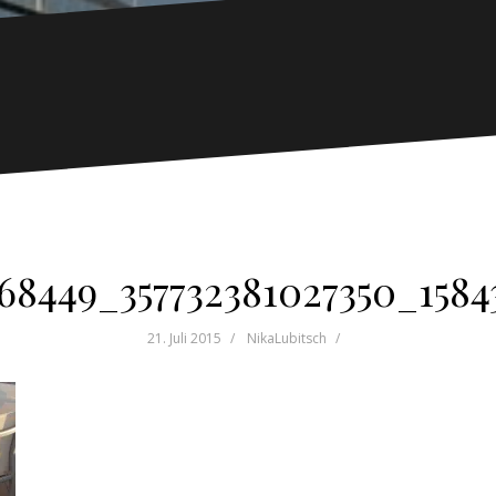
68449_357732381027350_15843
21. Juli 2015
NikaLubitsch