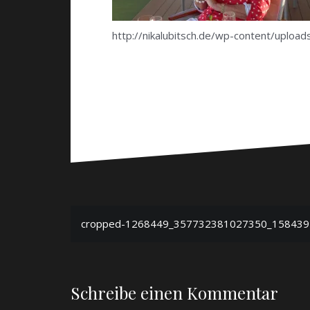
http://nikalubitsch.de/wp-content/up
Beitragsnavigation
cropped-1268449_357732381027350_1584395
Schreibe einen Kommentar