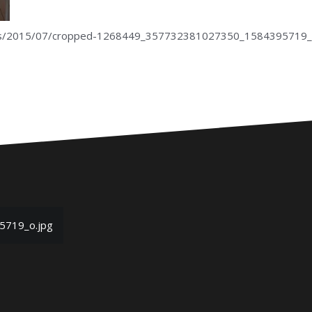
loads/2015/07/cropped-1268449_357732381027350_1584395719_
719_o.jpg