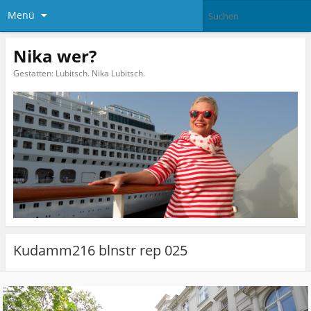
Menü
Nika wer?
Gestatten: Lubitsch. Nika Lubitsch.
Kudamm216 blnstr rep 025