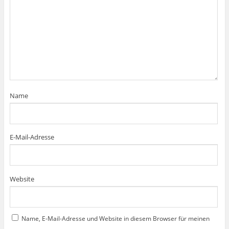
n
n
n
f
m
e
e
e
n
F
t
t
t
e
e
)
)
)
t
n
)
s
t
e
r
g
e
ö
f
f
n
e
Name
t
)
E-Mail-Adresse
Website
Name, E-Mail-Adresse und Website in diesem Browser für meinen