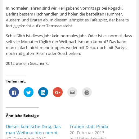
In normalen Jahren sind wir Heiligabend vormittags bei Rogacki,
Berlins bestem Fischhändler, und holen die bestellten Hummer,
Austern und Braten ab. In diesem Jahr gibt es Tafelspitz, der bereits
fertig gekocht auf der Terrasse steht.
Schließlich ist dieses Jahr kein normales Jahr. Oder ist es normal, dass
seit vier Monaten täglich der Weihnachtsmann kommt? Das kann
man einfach nicht mehr toppen, weder mit Deko, noch mit Partys,
noch mit gutem Essen oder Geschenken.
2012 war ein Geschenk.
Teilen mit:
K
K
K
Z
K
K
l
l
l
u
l
l
i
i
i
m
i
i
c
c
c
T
c
c
k
k
k
e
k
k
,
,
,
i
,
e
u
u
u
l
u
n
Ähnliche Beiträge
m
m
m
e
m
z
a
ü
a
n
d
u
u
b
u
a
i
m
Dieses komische Ding, das
Tränen statt Prada
f
e
f
u
e
A
F
r
L
f
s
u
man Weihnachten nennt
20. Februar 2013
a
T
i
G
e
s
17. Dezember 2015
In "Meine Morde"