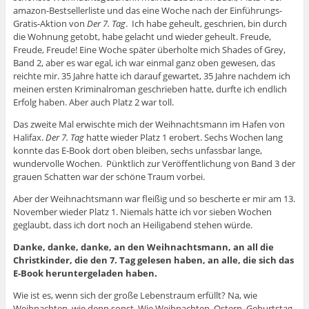
amazon-Bestsellerliste und das eine Woche nach der Einführungs-
Gratis-Aktion von
Der 7. Tag
. Ich habe geheult, geschrien, bin durch
die Wohnung getobt, habe gelacht und wieder geheult. Freude,
Freude, Freude! Eine Woche später überholte mich Shades of Grey,
Band 2, aber es war egal, ich war einmal ganz oben gewesen, das
reichte mir. 35 Jahre hatte ich darauf gewartet, 35 Jahre nachdem ich
meinen ersten Kriminalroman geschrieben hatte, durfte ich endlich
Erfolg haben. Aber auch Platz 2 war toll.
Das zweite Mal erwischte mich der Weihnachtsmann im Hafen von
Halifax.
Der 7. Tag
hatte wieder Platz 1 erobert. Sechs Wochen lang
konnte das E-Book dort oben bleiben, sechs unfassbar lange,
wundervolle Wochen. Pünktlich zur Veröffentlichung von Band 3 der
grauen Schatten war der schöne Traum vorbei.
Aber der Weihnachtsmann war fleißig und so bescherte er mir am 13.
November wieder Platz 1. Niemals hätte ich vor sieben Wochen
geglaubt, dass ich dort noch an Heiligabend stehen würde.
Danke, danke, danke, an den Weihnachtsmann, an all die
Christkinder, die den 7. Tag gelesen haben, an alle, die sich das
E-Book heruntergeladen haben.
Wie ist es, wenn sich der große Lebenstraum erfüllt? Na, wie
Weihnachten, wie denn sonst. Wie Weihnachten, Ostern, Geburtstag