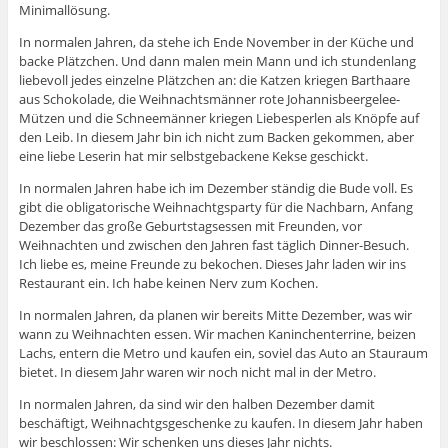
Minimallösung.
In normalen Jahren, da stehe ich Ende November in der Küche und
backe Plätzchen. Und dann malen mein Mann und ich stundenlang
liebevoll jedes einzelne Plätzchen an: die Katzen kriegen Barthaare
aus Schokolade, die Weihnachtsmänner rote Johannisbeergelee-
Mützen und die Schneemänner kriegen Liebesperlen als Knöpfe auf
den Leib. In diesem Jahr bin ich nicht zum Backen gekommen, aber
eine liebe Leserin hat mir selbstgebackene Kekse geschickt.
In normalen Jahren habe ich im Dezember ständig die Bude voll. Es
gibt die obligatorische Weihnachtgsparty für die Nachbarn, Anfang
Dezember das große Geburtstagsessen mit Freunden, vor
Weihnachten und zwischen den Jahren fast täglich Dinner-Besuch.
Ich liebe es, meine Freunde zu bekochen. Dieses Jahr laden wir ins
Restaurant ein. Ich habe keinen Nerv zum Kochen.
In normalen Jahren, da planen wir bereits Mitte Dezember, was wir
wann zu Weihnachten essen. Wir machen Kaninchenterrine, beizen
Lachs, entern die Metro und kaufen ein, soviel das Auto an Stauraum
bietet. In diesem Jahr waren wir noch nicht mal in der Metro.
In normalen Jahren, da sind wir den halben Dezember damit
beschäftigt, Weihnachtgsgeschenke zu kaufen. In diesem Jahr haben
wir beschlossen: Wir schenken uns dieses Jahr nichts.