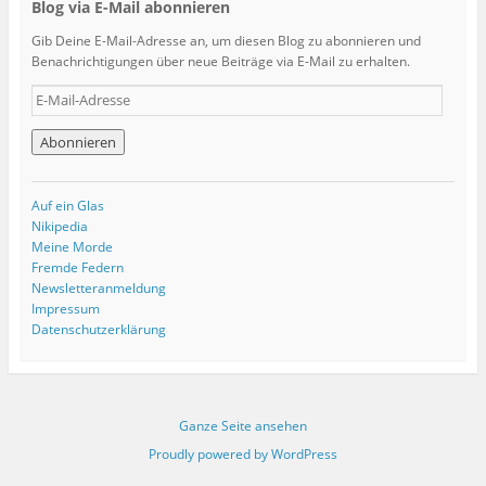
Blog via E-Mail abonnieren
Gib Deine E-Mail-Adresse an, um diesen Blog zu abonnieren und
Benachrichtigungen über neue Beiträge via E-Mail zu erhalten.
E
-
M
a
i
l
Auf ein Glas
-
Nikipedia
A
Meine Morde
d
Fremde Federn
r
Newsletteranmeldung
e
Impressum
s
Datenschutzerklärung
s
e
Ganze Seite ansehen
Proudly powered by WordPress