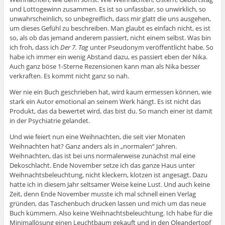
und Lottogewinn zusammen. Es ist so unfassbar, so unwirklich, so
unwahrscheinlich, so unbegreiflich, dass mir glatt die uns ausgehen,
um dieses Gefühl zu beschreiben. Man glaubt es einfach nicht, es ist
so, als ob das jemand anderem passiert, nicht einem selbst. Was bin
ich froh, dass ich
Der 7. Tag
unter Pseudonym veröffentlicht habe. So
habe ich immer ein wenig Abstand dazu, es passiert eben der Nika.
Auch ganz böse 1-Sterne Rezensionen kann man als Nika besser
verkraften. Es kommt nicht ganz so nah.
Wer nie ein Buch geschrieben hat, wird kaum ermessen können, wie
stark ein Autor emotional an seinem Werk hängt. Es ist nicht das
Produkt, das da bewertet wird, das bist du. So manch einer ist damit
in der Psychiatrie gelandet.
Und wie feiert nun eine Weihnachten, die seit vier Monaten
Weihnachten hat? Ganz anders als in „normalen“ Jahren.
Weihnachten, das ist bei uns normalerweise zunächst mal eine
Dekoschlacht. Ende November setze ich das ganze Haus unter
Weihnachtsbeleuchtung, nicht kleckern, klotzen ist angesagt. Dazu
hatte ich in diesem Jahr seltsamer Weise keine Lust. Und auch keine
Zeit, denn Ende November musste ich mal schnell einen Verlag
gründen, das Taschenbuch drucken lassen und mich um das neue
Buch kümmern. Also keine Weihnachtsbeleuchtung. Ich habe für die
Minimallösung einen Leuchtbaum gekauft und in den Oleandertopf