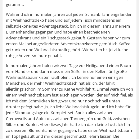
gerammt.
Während ich in normalen Jahren auf jedem Schrank Tannengirlanden
mit Weihnachtsdeko habe und auf jedem Tisch mindestens ein
selbstdekoriertes Adventsgesteck, bin ich in diesem Jahr zu meinem
Blumenhändler gegangen und habe einen bescheidenen
Adventskranz und ein Tischgesteck gekauft. Gestern haben wir zum
ersten Mal bei angezündeten Adventskranzkerzen gemütlich Kaffee
getrunken und Weihnachtsmusik gehört. Wir hatten bis jetzt keine
ruhige Adventsminute gehabt.
In normalen Jahren holen wir zwei Tage vor Heiligabend einen Baum
vom Händler und dann muss mein Süßer in den Keller, fünf große
Weihnachtsbaumkisten raufholen. Ich kenne nur einen einzigen
Menschen, der mehr Weihnachtskitsch hat als ich, der fährt
allerdings schon im Sommer zu Käthe Wohlfahrt. Einmal wäre ich von
einem Weihnachtsbaum fast erschlagen worden, der auf mich fiel, als
ich mit dem Schmücken fertig war und nur noch schnell unten
drunter gefegt habe. Ja, ich liebe Weihnachtskugeln und ich habe für
jede Stimmungslage ein Komplettset. Sprich alles zwischen
Cremeweiß und Apfelrot, zwischen Tannengrün und Gold, zwischen
Silber und Kupfer. Aber dieses Jahr hatte ich dazu keine Lust. Ich bin
zu unserem Blumenhändler gegangen, habe einen Weihnachtsbaum
im Topf gekauft und mir diesen geschmückt liefern lassen. Die