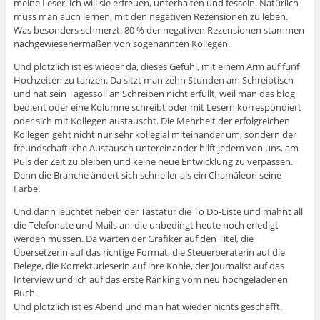
meine Leser, ich will sie erfreuen, unterhalten und fesseln. Natürlich
muss man auch lernen, mit den negativen Rezensionen zu leben.
Was besonders schmerzt: 80 % der negativen Rezensionen stammen
nachgewiesenermaßen von sogenannten Kollegen.
Und plötzlich ist es wieder da, dieses Gefühl, mit einem Arm auf fünf
Hochzeiten zu tanzen. Da sitzt man zehn Stunden am Schreibtisch
und hat sein Tagessoll an Schreiben nicht erfüllt, weil man das blog
bedient oder eine Kolumne schreibt oder mit Lesern korrespondiert
oder sich mit Kollegen austauscht. Die Mehrheit der erfolgreichen
Kollegen geht nicht nur sehr kollegial miteinander um, sondern der
freundschaftliche Austausch untereinander hilft jedem von uns, am
Puls der Zeit zu bleiben und keine neue Entwicklung zu verpassen.
Denn die Branche ändert sich schneller als ein Chamäleon seine
Farbe.
Und dann leuchtet neben der Tastatur die To Do-Liste und mahnt all
die Telefonate und Mails an, die unbedingt heute noch erledigt
werden müssen. Da warten der Grafiker auf den Titel, die
Übersetzerin auf das richtige Format, die Steuerberaterin auf die
Belege, die Korrekturleserin auf ihre Kohle, der Journalist auf das
Interview und ich auf das erste Ranking vom neu hochgeladenen
Buch.
Und plötzlich ist es Abend und man hat wieder nichts geschafft.