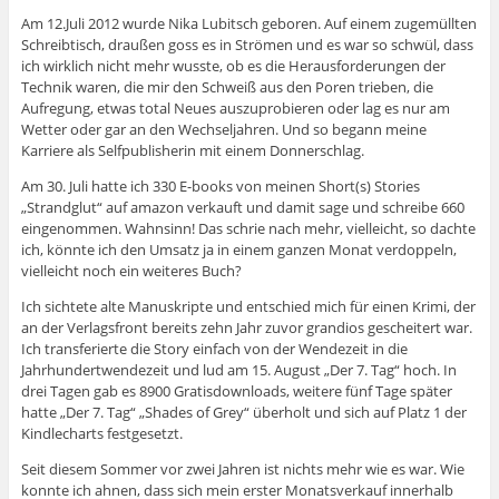
Am 12.Juli 2012 wurde Nika Lubitsch geboren. Auf einem zugemüllten
Schreibtisch, draußen goss es in Strömen und es war so schwül, dass
ich wirklich nicht mehr wusste, ob es die Herausforderungen der
Technik waren, die mir den Schweiß aus den Poren trieben, die
Aufregung, etwas total Neues auszuprobieren oder lag es nur am
Wetter oder gar an den Wechseljahren. Und so begann meine
Karriere als Selfpublisherin mit einem Donnerschlag.
Am 30. Juli hatte ich 330 E-books von meinen Short(s) Stories
„Strandglut“ auf amazon verkauft und damit sage und schreibe 660 
eingenommen. Wahnsinn! Das schrie nach mehr, vielleicht, so dachte
ich, könnte ich den Umsatz ja in einem ganzen Monat verdoppeln,
vielleicht noch ein weiteres Buch?
Ich sichtete alte Manuskripte und entschied mich für einen Krimi, der
an der Verlagsfront bereits zehn Jahr zuvor grandios gescheitert war.
Ich transferierte die Story einfach von der Wendezeit in die
Jahrhundertwendezeit und lud am 15. August „Der 7. Tag“ hoch. In
drei Tagen gab es 8900 Gratisdownloads, weitere fünf Tage später
hatte „Der 7. Tag“ „Shades of Grey“ überholt und sich auf Platz 1 der
Kindlecharts festgesetzt.
Seit diesem Sommer vor zwei Jahren ist nichts mehr wie es war. Wie
konnte ich ahnen, dass sich mein erster Monatsverkauf innerhalb