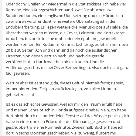
Oder doch? Greifen wir wiedermal in die Statistikkiste: Ich habe vier
Romane, einen Kurzgeschichtenband, zwei Sachbücher, zwei
Sondereditionen, eine englische Übersetzung und ein Hörbuch in
zwei Jahren veröffentlicht, eine weitere Übersetzung ist in der
Endüberarbeitung. Es liegen weitere drei Manuskripte auf Halde, die
überarbeitet werden müssen, die Cover, Lektorat und Korrektorat
brauchen, bevor sie in eine mobi oder ein epub umgewandelt
werden können. Ein Kudamm-Krimi ist fast fertig, es fehlen nur noch
20 bis 30 Seiten. Ach und dann sind da noch die ausländischen
Lizenzen, von denen jetzt so nach und nach die gerade
veröffentlichten Hardcover bei mir eintrudeln. Und die
Verfilmungsrechte, die bei Oliver Berben liegen. Also doch nicht ganz
faul gewesen.
Warum aber ist es ständig da, dieses Gefühl, niemals fertig zu sein,
immer hinter dem Zeitplan zurückzuliegen, von allen Hunden
gehetzt zu sein?
Ist es das schlechte Gewissen, weil ich mir den Traum erfüllt habe
und meinen Schreibtisch in Florida aufgestellt habe? Nein, ich habe
dort nicht durch die bodentiefen Fenster auf das Wasser geblickt, ich
habe in einer dunklen Ecke unter der Klimaanlage gesessen und
geschubbert wie eine Rummelnutte. Zweieinhalb Bücher habe ich
dort in sechs Monaten geschrieben. Viel zu wenig, flüstert mir