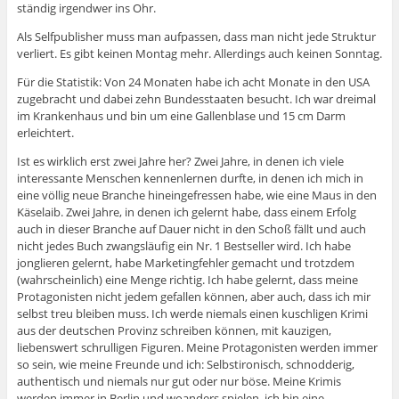
ständig irgendwer ins Ohr.
Als Selfpublisher muss man aufpassen, dass man nicht jede Struktur
verliert. Es gibt keinen Montag mehr. Allerdings auch keinen Sonntag.
Für die Statistik: Von 24 Monaten habe ich acht Monate in den USA
zugebracht und dabei zehn Bundesstaaten besucht. Ich war dreimal
im Krankenhaus und bin um eine Gallenblase und 15 cm Darm
erleichtert.
Ist es wirklich erst zwei Jahre her? Zwei Jahre, in denen ich viele
interessante Menschen kennenlernen durfte, in denen ich mich in
eine völlig neue Branche hineingefressen habe, wie eine Maus in den
Käselaib. Zwei Jahre, in denen ich gelernt habe, dass einem Erfolg
auch in dieser Branche auf Dauer nicht in den Schoß fällt und auch
nicht jedes Buch zwangsläufig ein Nr. 1 Bestseller wird. Ich habe
jonglieren gelernt, habe Marketingfehler gemacht und trotzdem
(wahrscheinlich) eine Menge richtig. Ich habe gelernt, dass meine
Protagonisten nicht jedem gefallen können, aber auch, dass ich mir
selbst treu bleiben muss. Ich werde niemals einen kuschligen Krimi
aus der deutschen Provinz schreiben können, mit kauzigen,
liebenswert schrulligen Figuren. Meine Protagonisten werden immer
so sein, wie meine Freunde und ich: Selbstironisch, schnodderig,
authentisch und niemals nur gut oder nur böse. Meine Krimis
werden immer in Berlin und woanders spielen, ich bin eine