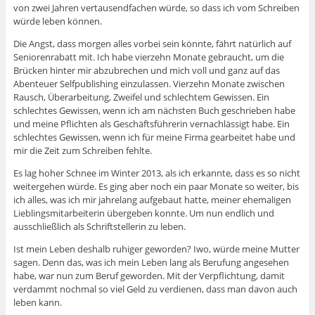
von zwei Jahren vertausendfachen würde, so dass ich vom Schreiben
würde leben können.
Die Angst, dass morgen alles vorbei sein könnte, fährt natürlich auf
Seniorenrabatt mit. Ich habe vierzehn Monate gebraucht, um die
Brücken hinter mir abzubrechen und mich voll und ganz auf das
Abenteuer Selfpublishing einzulassen. Vierzehn Monate zwischen
Rausch, Überarbeitung, Zweifel und schlechtem Gewissen. Ein
schlechtes Gewissen, wenn ich am nächsten Buch geschrieben habe
und meine Pflichten als Geschäftsführerin vernachlässigt habe. Ein
schlechtes Gewissen, wenn ich für meine Firma gearbeitet habe und
mir die Zeit zum Schreiben fehlte.
Es lag hoher Schnee im Winter 2013, als ich erkannte, dass es so nicht
weitergehen würde. Es ging aber noch ein paar Monate so weiter, bis
ich alles, was ich mir jahrelang aufgebaut hatte, meiner ehemaligen
Lieblingsmitarbeiterin übergeben konnte. Um nun endlich und
ausschließlich als Schriftstellerin zu leben.
Ist mein Leben deshalb ruhiger geworden? Iwo, würde meine Mutter
sagen. Denn das, was ich mein Leben lang als Berufung angesehen
habe, war nun zum Beruf geworden. Mit der Verpflichtung, damit
verdammt nochmal so viel Geld zu verdienen, dass man davon auch
leben kann.