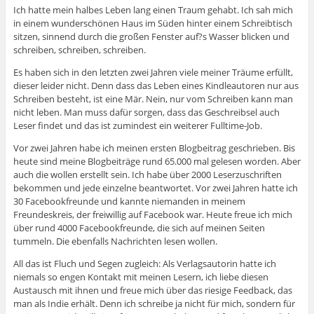
Ich hatte mein halbes Leben lang einen Traum gehabt. Ich sah mich
in einem wunderschönen Haus im Süden hinter einem Schreibtisch
sitzen, sinnend durch die großen Fenster auf?s Wasser blicken und
schreiben, schreiben, schreiben.
Es haben sich in den letzten zwei Jahren viele meiner Träume erfüllt,
dieser leider nicht. Denn dass das Leben eines Kindleautoren nur aus
Schreiben besteht, ist eine Mär. Nein, nur vom Schreiben kann man
nicht leben. Man muss dafür sorgen, dass das Geschreibsel auch
Leser findet und das ist zumindest ein weiterer Fulltime-Job.
Vor zwei Jahren habe ich meinen ersten Blogbeitrag geschrieben. Bis
heute sind meine Blogbeiträge rund 65.000 mal gelesen worden. Aber
auch die wollen erstellt sein. Ich habe über 2000 Leserzuschriften
bekommen und jede einzelne beantwortet. Vor zwei Jahren hatte ich
30 Facebookfreunde und kannte niemanden in meinem
Freundeskreis, der freiwillig auf Facebook war. Heute freue ich mich
über rund 4000 Facebookfreunde, die sich auf meinen Seiten
tummeln. Die ebenfalls Nachrichten lesen wollen.
All das ist Fluch und Segen zugleich: Als Verlagsautorin hatte ich
niemals so engen Kontakt mit meinen Lesern, ich liebe diesen
Austausch mit ihnen und freue mich über das riesige Feedback, das
man als Indie erhält. Denn ich schreibe ja nicht für mich, sondern für