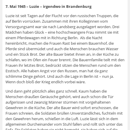
7. Mai 1945 – Luzie – irgendwo in Brandenburg
Luzie ist seit Tagen auf der Flucht vor den russischen Truppen, die
auf Berlin vorrücken. Zusammen mit ihren Kolleginnen vom
Versorgungsamt war sie nach Landsberg ausgelagert worden. Drei
Mädchen haben Glück – eine hochschwangere Frau nimmt sie mit
einem Pferdewagen mit in Richtung Berlin. Als die Nacht
hereinbricht, machen die Frauen Rast bei einem Bauernhof, die
Pferde sind übermüdet und auch die Menschen brauchen Wasser
und ein Stück Brot. Der alte Bauer bietet ihnen an, in der Küche zu
schlafen, wo im Ofen ein Feuer brennt. Die Bauernfamilie teilt mit den
Frauen ihr letztes Brot, bedrückt sitzen die Menschen rund um den
Esstisch. Alle haben Angst vor den Russen, man hat da ganz
schlimme Dinge gehört. Und auch die Lage in Berlin ist – nun ja.
Wenn doch bloß der Krieg endlich vorbei wäre.
Und dann geht plötzlich alles ganz schnell. Kaum haben die
Menschen draußen Geräusche gehört, wird auch schon die Tür
aufgerissen und zwanzig Männer stürmen mit vorgehaltenen
Gewehren in die Küche. Der alte Bauer wird sofort erschossen, die
Frauen schreien, die Soldaten brüllen Unverständliches, fuchteln mit
den Gewehren herum, schießen in die Luft. Luzie lässt sich in dem
allgemeinen Durcheinander vom Stuhl fallen und rollt sich unter das
Sofa. Die Soldaten haben sie nicht bemerkt, sie haben sich auf die