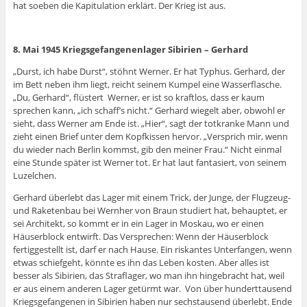
hat soeben die Kapitulation erklärt. Der Krieg ist aus.
8. Mai 1945 Kriegsgefangenenlager Sibirien – Gerhard
„Durst, ich habe Durst“, stöhnt Werner. Er hat Typhus. Gerhard, der
im Bett neben ihm liegt, reicht seinem Kumpel eine Wasserflasche.
„Du, Gerhard“, flüstert Werner, er ist so kraftlos, dass er kaum
sprechen kann, „ich schaff’s nicht.“ Gerhard wiegelt aber, obwohl er
sieht, dass Werner am Ende ist. „Hier“, sagt der totkranke Mann und
zieht einen Brief unter dem Kopfkissen hervor. „Versprich mir, wenn
du wieder nach Berlin kommst, gib den meiner Frau.“ Nicht einmal
eine Stunde später ist Werner tot. Er hat laut fantasiert, von seinem
Luzelchen.
Gerhard überlebt das Lager mit einem Trick, der Junge, der Flugzeug-
und Raketenbau bei Wernher von Braun studiert hat, behauptet, er
sei Architekt, so kommt er in ein Lager in Moskau, wo er einen
Häuserblock entwirft. Das Versprechen: Wenn der Häuserblock
fertiggestellt ist, darf er nach Hause. Ein riskantes Unterfangen, wenn
etwas schiefgeht, könnte es ihn das Leben kosten. Aber alles ist
besser als Sibirien, das Straflager, wo man ihn hingebracht hat, weil
er aus einem anderen Lager getürmt war. Von über hunderttausend
Kriegsgefangenen in Sibirien haben nur sechstausend überlebt. Ende