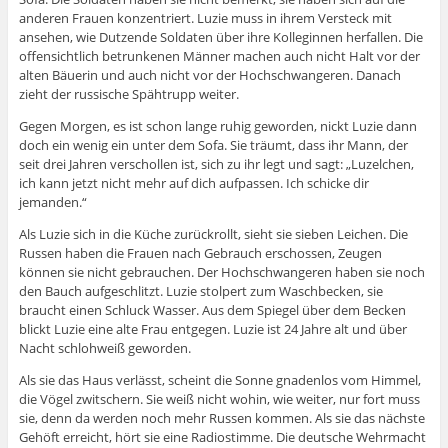
anderen Frauen konzentriert. Luzie muss in ihrem Versteck mit
ansehen, wie Dutzende Soldaten über ihre Kolleginnen herfallen. Die
offensichtlich betrunkenen Männer machen auch nicht Halt vor der
alten Bäuerin und auch nicht vor der Hochschwangeren. Danach
zieht der russische Spähtrupp weiter.
Gegen Morgen, es ist schon lange ruhig geworden, nickt Luzie dann
doch ein wenig ein unter dem Sofa. Sie träumt, dass ihr Mann, der
seit drei Jahren verschollen ist, sich zu ihr legt und sagt: „Luzelchen,
ich kann jetzt nicht mehr auf dich aufpassen. Ich schicke dir
jemanden.“
Als Luzie sich in die Küche zurückrollt, sieht sie sieben Leichen. Die
Russen haben die Frauen nach Gebrauch erschossen, Zeugen
können sie nicht gebrauchen. Der Hochschwangeren haben sie noch
den Bauch aufgeschlitzt. Luzie stolpert zum Waschbecken, sie
braucht einen Schluck Wasser. Aus dem Spiegel über dem Becken
blickt Luzie eine alte Frau entgegen. Luzie ist 24 Jahre alt und über
Nacht schlohweiß geworden.
Als sie das Haus verlässt, scheint die Sonne gnadenlos vom Himmel,
die Vögel zwitschern. Sie weiß nicht wohin, wie weiter, nur fort muss
sie, denn da werden noch mehr Russen kommen. Als sie das nächste
Gehöft erreicht, hört sie eine Radiostimme. Die deutsche Wehrmacht