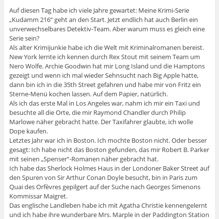
Auf diesen Tag habe ich viele Jahre gewartet: Meine Krimi-Serie
„Kudamm 216“ geht an den Start. Jetzt endlich hat auch Berlin ein
unverwechselbares Detektiv-Team. Aber warum muss es gleich eine
Serie sein?
Als alter Krimijunkie habe ich die Welt mit Kriminalromanen bereist.
New York lernte ich kennen durch Rex Stout mit seinem Team um
Nero Wolfe. Archie Goodwin hat mir Long Island und die Hamptons
gezeigt und wenn ich mal wieder Sehnsucht nach Big Apple hatte,
dann bin ich in die 35th Street gefahren und habe mir von Fritz ein
Sterne-Menü kochen lassen. Auf dem Papier, natürlich.
Als ich das erste Mal in Los Angeles war, nahm ich mir ein Taxi und
besuchte all die Orte, die mir Raymond Chandler durch Philip
Marlowe näher gebracht hatte. Der Taxifahrer glaubte, ich wolle
Dope kaufen.
Letztes Jahr war ich in Boston. Ich mochte Boston nicht. Oder besser
gesagt: Ich habe nicht das Boston gefunden, das mir Robert B. Parker
mit seinen „Spenser“-Romanen näher gebracht hat.
Ich habe das Sherlock Holmes Haus in der Londoner Baker Street auf
den Spuren von Sir Arthur Conan Doyle besucht, bin in Paris zum
Quai des Orfèvres gepilgert auf der Suche nach Georges Simenons
Kommissar Maigret.
Das englische Landleben habe ich mit Agatha Christie kennengelernt
und ich habe ihre wunderbare Mrs. Marple in der Paddington Station