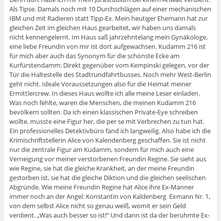
Als Tipse. Damals noch mit 10 Durchschlägen auf einer mechanischen
IBM und mit Radieren statt Tipp-Ex. Mein heutiger Ehemann hat zur
gleichen Zeit im gleichen Haus gearbeitet, wir haben uns damals
nicht kennengelernt. Im Haus saß jahrzehntelang mein Gynäkologe,
eine liebe Freundin von mir ist dort aufgewachsen. Kudamm 216 ist
für mich aber auch das Synonym für die schönste Ecke am
Kurfürstendamm: Direkt gegenüber vom Kempinski gelegen, vor der
Tür die Haltestelle des Stadtrundfahrtbusses. Noch mehr West-Berlin
geht nicht. Ideale Voraussetzungen also für die Heimat meiner
Ermittlercrew. In dieses Haus wollte ich alle meine Leser einladen.
Was noch fehlte, waren die Menschen, die meinen Kudamm 216
bevölkern sollten. Da ich einen klassischen Private-Eye schreiben
wollte, musste eine Figur her, die per se mit Verbrechen zu tun hat.
Ein professionelles Detektivbüro fand ich langweilig. Also habe ich die
Krimischriftstellerin Alice von Kalendenberg geschaffen. Sie ist nicht
nur die zentrale Figur am Kudamm, sondern für mich auch eine
Verneigung vor meiner verstorbenen Freundin Regine. Sie sieht aus
wie Regine, sie hat die gleiche Krankheit, an der meine Freundin
gestorben ist, sie hat die gleiche Diktion und die gleichen seelischen
Abgründe. Wie meine Freundin Regine hat Alice ihre Ex-Männer
immer noch an der Angel: Konstantin von Kaldenberg  Exmann Nr. 1,
von dem selbst Alice nicht so genau weiß, womit er sein Geld
verdient. „Was auch besser so ist!“ Und dann ist da der berühmte Ex-