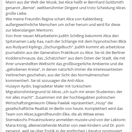
Mann aus der Welt der Musik, bei Alice heißt er Bernhard Goldsmith 
genannt „Bernie“, weltberühmter Dirigent und trotz Scheidung Alices
große Liebe.
Wie meine Freundin Regine schart Alice von Kaldenberg
außergewöhnliche Menschen um sicher herum und wird für diese
zur lebenslangen Mentorin.
Von ihrer neuen Mitarbeiterin Judith Schilling bekommt Alice den
Spitznamen Lady Kaa, nach der Schlange mit dem hypnotischen Blick
aus Rudyard Kiplings „Dschungelbuch“. Judith kommt als arbeitslose
Journalistin aus der Generation Praktikum zu Alice. Sie ist die Berliner
Kodderschnauze, das „Schätzchen“ aus dem Osten der Stadt, die mit
ihrer unverstellten Weltsicht das großbürgerliche Ambiente und die
„gehobenen Kreise“, in denen natürlich immer die interessantesten
Verbrechen geschehen, aus der Sicht des Normalmenschen
kommentiert. Sie ist sozusagen die Anti-Alice.
Hüseyin Aydin, begnadeter Maler mit türkischem
Migrationshintergrund ist Alices „ich such mir einen Studenten, der
mir alles macht“. Zusammen mit der hochbegabten polnischen
Wirtschaftsingenieurin Oliwia Pawlak repräsentiert „Hüsy“ die
gesellschaftliche Realität im Berlin von heute. Komplettiert wird das
Team von Alices Jugendfreundin Elke, die als Witwe eines
Sternekochs Privatinsolvenz anmelden musste und von der Lektorin
Maria König, alleinerziehende Mutter von zwei Kindern und Dr. porn
genannt, weil sie über Erotik in der englischen Literatur promoviert