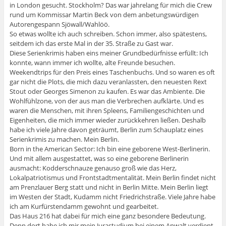
in London gesucht. Stockholm? Das war jahrelang für mich die Crew
rund um Kommissar Martin Beck von dem anbetungswürdigen
Autorengespann Sjöwall/Wahlöö.
So etwas wollte ich auch schreiben. Schon immer, also spätestens,
seitdem ich das erste Mal in der 35. Straße zu Gast war.
Diese Serienkrimis haben eins meiner Grundbedürfnisse erfüllt: Ich
konnte, wann immer ich wollte, alte Freunde besuchen.
Weekendtrips für den Preis eines Taschenbuchs. Und so waren es oft
gar nicht die Plots, die mich dazu veranlassten, den neuesten Rext
Stout oder Georges Simenon zu kaufen. Es war das Ambiente. Die
Wohlfühlzone, von der aus man die Verbrechen aufklärte. Und es
waren die Menschen, mit ihren Spleens, Familiengeschichten und
Eigenheiten, die mich immer wieder zurückkehren ließen. Deshalb
habe ich viele Jahre davon geträumt, Berlin zum Schauplatz eines
Serienkrimis zu machen. Mein Berlin.
Born in the American Sector: Ich bin eine geborene West-Berlinerin.
Und mit allem ausgestattet, was so eine geborene Berlinerin
ausmacht: Kodderschnauze genauso groß wie das Herz,
Lokalpatriotismus und Frontstadtmentalität. Mein Berlin findet nicht
am Prenzlauer Berg statt und nicht in Berlin Mitte. Mein Berlin liegt
im Westen der Stadt, Kudamm nicht Friedrichstraße. Viele Jahre habe
ich am Kurfürstendamm gewohnt und gearbeitet.
Das Haus 216 hat dabei für mich eine ganz besondere Bedeutung.
Denn dort habe ich mir mein Jurastudium bei einem Anwalt verdient.