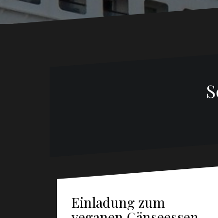
S
Einladung zum
veganen Gänseessen