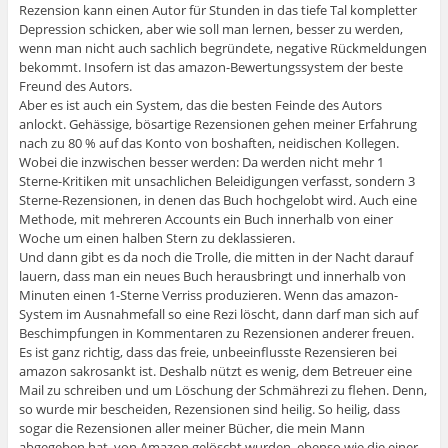
Rezension kann einen Autor für Stunden in das tiefe Tal kompletter
Depression schicken, aber wie soll man lernen, besser zu werden,
wenn man nicht auch sachlich begründete, negative Rückmeldungen
bekommt. Insofern ist das amazon-Bewertungssystem der beste
Freund des Autors.
Aber es ist auch ein System, das die besten Feinde des Autors
anlockt. Gehässige, bösartige Rezensionen gehen meiner Erfahrung
nach zu 80 % auf das Konto von boshaften, neidischen Kollegen.
Wobei die inzwischen besser werden: Da werden nicht mehr 1
Sterne-Kritiken mit unsachlichen Beleidigungen verfasst, sondern 3
Sterne-Rezensionen, in denen das Buch hochgelobt wird. Auch eine
Methode, mit mehreren Accounts ein Buch innerhalb von einer
Woche um einen halben Stern zu deklassieren.
Und dann gibt es da noch die Trolle, die mitten in der Nacht darauf
lauern, dass man ein neues Buch herausbringt und innerhalb von
Minuten einen 1-Sterne Verriss produzieren. Wenn das amazon-
System im Ausnahmefall so eine Rezi löscht, dann darf man sich auf
Beschimpfungen in Kommentaren zu Rezensionen anderer freuen.
Es ist ganz richtig, dass das freie, unbeeinflusste Rezensieren bei
amazon sakrosankt ist. Deshalb nützt es wenig, dem Betreuer eine
Mail zu schreiben und um Löschung der Schmährezi zu flehen. Denn,
so wurde mir bescheiden, Rezensionen sind heilig. So heilig, dass
sogar die Rezensionen aller meiner Bücher, die mein Mann
abgegeben hat, von Amazon gelöscht wurden, ebenso wie die einer