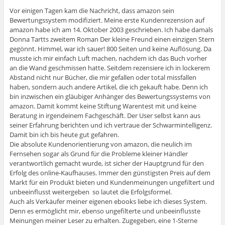
Vor einigen Tagen kam die Nachricht, dass amazon sein
Bewertungssystem modifiziert. Meine erste Kundenrezension auf
amazon habe ich am 14. Oktober 2003 geschrieben. Ich habe damals
Donna Tartts zweitem Roman Der kleine Freund einen einzigen Stern
gegönnt. Himmel, war ich sauer! 800 Seiten und keine Auflösung. Da
musste ich mir einfach Luft machen, nachdem ich das Buch vorher
an die Wand geschmissen hatte. Seitdem rezensiere ich in lockerem
Abstand nicht nur Bücher, die mir gefallen oder total missfallen
haben, sondern auch andere Artikel, die ich gekauft habe. Denn ich
bin inzwischen ein gläubiger Anhänger des Bewertungssystems von
amazon. Damit kommt keine Stiftung Warentest mit und keine
Beratung in irgendeinem Fachgeschäft. Der User selbst kann aus
seiner Erfahrung berichten und ich vertraue der Schwarmintelligenz.
Damit bin ich bis heute gut gefahren.
Die absolute Kundenorientierung von amazon, die neulich im
Fernsehen sogar als Grund für die Probleme kleiner Händler
verantwortlich gemacht wurde, ist sicher der Hauptgrund für den
Erfolg des online-Kaufhauses. Immer den günstigsten Preis auf dem
Markt für ein Produkt bieten und Kundenmeinungen ungefiltert und
unbeeinflusst weitergeben  so lautet die Erfolgsformel.
Auch als Verkäufer meiner eigenen ebooks liebe ich dieses System.
Denn es ermöglicht mir, ebenso ungefilterte und unbeeinflusste
Meinungen meiner Leser zu erhalten. Zugegeben, eine 1-Sterne