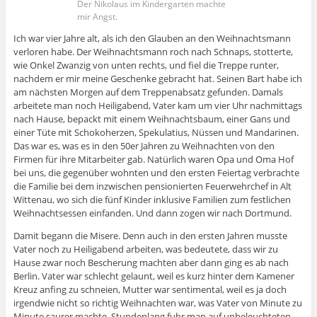
Der Nikolaus im Kindergarten machte
mir Angst.
Ich war vier Jahre alt, als ich den Glauben an den Weihnachtsmann
verloren habe. Der Weihnachtsmann roch nach Schnaps, stotterte,
wie Onkel Zwanzig von unten rechts, und fiel die Treppe runter,
nachdem er mir meine Geschenke gebracht hat. Seinen Bart habe ich
am nächsten Morgen auf dem Treppenabsatz gefunden. Damals
arbeitete man noch Heiligabend, Vater kam um vier Uhr nachmittags
nach Hause, bepackt mit einem Weihnachtsbaum, einer Gans und
einer Tüte mit Schokoherzen, Spekulatius, Nüssen und Mandarinen.
Das war es, was es in den 50er Jahren zu Weihnachten von den
Firmen für ihre Mitarbeiter gab. Natürlich waren Opa und Oma Hof
bei uns, die gegenüber wohnten und den ersten Feiertag verbrachte
die Familie bei dem inzwischen pensionierten Feuerwehrchef in Alt
Wittenau, wo sich die fünf Kinder inklusive Familien zum festlichen
Weihnachtsessen einfanden. Und dann zogen wir nach Dortmund.
Damit begann die Misere. Denn auch in den ersten Jahren musste
Vater noch zu Heiligabend arbeiten, was bedeutete, dass wir zu
Hause zwar noch Bescherung machten aber dann ging es ab nach
Berlin. Vater war schlecht gelaunt, weil es kurz hinter dem Kamener
Kreuz anfing zu schneien, Mutter war sentimental, weil es ja doch
irgendwie nicht so richtig Weihnachten war, was Vater von Minute zu
Minute saurer machte. Stundenlang fuhr man auf unbeleuchteten,