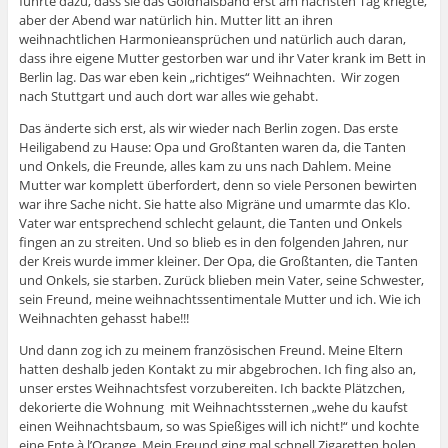
führte dazu, dass sie das Goldhalsband erst am nächsten Tag kriegte,
aber der Abend war natürlich hin. Mutter litt an ihren
weihnachtlichen Harmonieansprüchen und natürlich auch daran,
dass ihre eigene Mutter gestorben war und ihr Vater krank im Bett in
Berlin lag. Das war eben kein „richtiges“ Weihnachten. Wir zogen
nach Stuttgart und auch dort war alles wie gehabt.
Das änderte sich erst, als wir wieder nach Berlin zogen. Das erste
Heiligabend zu Hause: Opa und Großtanten waren da, die Tanten
und Onkels, die Freunde, alles kam zu uns nach Dahlem. Meine
Mutter war komplett überfordert, denn so viele Personen bewirten
war ihre Sache nicht. Sie hatte also Migräne und umarmte das Klo.
Vater war entsprechend schlecht gelaunt, die Tanten und Onkels
fingen an zu streiten. Und so blieb es in den folgenden Jahren, nur
der Kreis wurde immer kleiner. Der Opa, die Großtanten, die Tanten
und Onkels, sie starben. Zurück blieben mein Vater, seine Schwester,
sein Freund, meine weihnachtssentimentale Mutter und ich. Wie ich
Weihnachten gehasst habe!!!
Und dann zog ich zu meinem französischen Freund. Meine Eltern
hatten deshalb jeden Kontakt zu mir abgebrochen. Ich fing also an,
unser erstes Weihnachtsfest vorzubereiten. Ich backte Plätzchen,
dekorierte die Wohnung mit Weihnachtssternen „wehe du kaufst
einen Weihnachtsbaum, so was Spießiges will ich nicht!“ und kochte
eine Ente à l’Orange. Mein Freund ging mal schnell Zigaretten holen