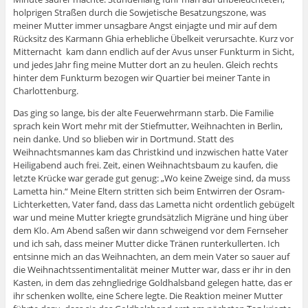
holprigen Straßen durch die Sowjetische Besatzungszone, was
meiner Mutter immer unsagbare Angst einjagte und mir auf dem
Rücksitz des Karmann Ghia erhebliche Übelkeit verursachte. Kurz vor
Mitternacht kam dann endlich auf der Avus unser Funkturm in Sicht,
und jedes Jahr fing meine Mutter dort an zu heulen. Gleich rechts
hinter dem Funkturm bezogen wir Quartier bei meiner Tante in
Charlottenburg.
Das ging so lange, bis der alte Feuerwehrmann starb. Die Familie
sprach kein Wort mehr mit der Stiefmutter, Weihnachten in Berlin,
nein danke. Und so blieben wir in Dortmund. Statt des
Weihnachtsmannes kam das Christkind und inzwischen hatte Vater
Heiligabend auch frei. Zeit, einen Weihnachtsbaum zu kaufen, die
letzte Krücke war gerade gut genug: „Wo keine Zweige sind, da muss
Lametta hin.“ Meine Eltern stritten sich beim Entwirren der Osram-
Lichterketten, Vater fand, dass das Lametta nicht ordentlich gebügelt
war und meine Mutter kriegte grundsätzlich Migräne und hing über
dem Klo. Am Abend saßen wir dann schweigend vor dem Fernseher
und ich sah, dass meiner Mutter dicke Tränen runterkullerten. Ich
entsinne mich an das Weihnachten, an dem mein Vater so sauer auf
die Weihnachtssentimentalität meiner Mutter war, dass er ihr in den
Kasten, in dem das zehngliedrige Goldhalsband gelegen hatte, das er
ihr schenken wollte, eine Schere legte. Die Reaktion meiner Mutter