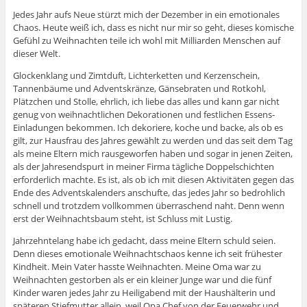
Jedes Jahr aufs Neue stürzt mich der Dezember in ein emotionales
Chaos. Heute weiß ich, dass es nicht nur mir so geht, dieses komische
Gefühl zu Weihnachten teile ich wohl mit Milliarden Menschen auf
dieser Welt.
Glockenklang und Zimtduft, Lichterketten und Kerzenschein,
Tannenbäume und Adventskränze, Gänsebraten und Rotkohl,
Plätzchen und Stolle, ehrlich, ich liebe das alles und kann gar nicht
genug von weihnachtlichen Dekorationen und festlichen Essens-
Einladungen bekommen. Ich dekoriere, koche und backe, als ob es
gilt, zur Hausfrau des Jahres gewählt zu werden und das seit dem Tag
als meine Eltern mich rausgeworfen haben und sogar in jenen Zeiten,
als der Jahresendspurt in meiner Firma tägliche Doppelschichten
erforderlich machte. Es ist, als ob ich mit diesen Aktivitäten gegen das
Ende des Adventskalenders anschufte, das jedes Jahr so bedrohlich
schnell und trotzdem vollkommen überraschend naht. Denn wenn
erst der Weihnachtsbaum steht, ist Schluss mit Lustig.
Jahrzehntelang habe ich gedacht, dass meine Eltern schuld seien.
Denn dieses emotionale Weihnachtschaos kenne ich seit frühester
Kindheit. Mein Vater hasste Weihnachten. Meine Oma war zu
Weihnachten gestorben als er ein kleiner Junge war und die fünf
Kinder waren jedes Jahr zu Heiligabend mit der Haushälterin und
späteren Stiefmutter allein, weil Opa Chef von der Feuerwehr und