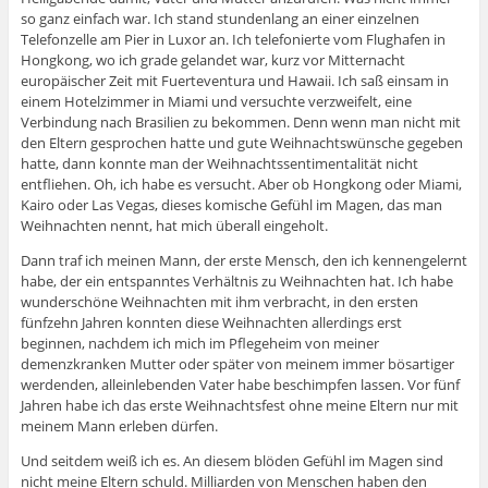
so ganz einfach war. Ich stand stundenlang an einer einzelnen
Telefonzelle am Pier in Luxor an. Ich telefonierte vom Flughafen in
Hongkong, wo ich grade gelandet war, kurz vor Mitternacht
europäischer Zeit mit Fuerteventura und Hawaii. Ich saß einsam in
einem Hotelzimmer in Miami und versuchte verzweifelt, eine
Verbindung nach Brasilien zu bekommen. Denn wenn man nicht mit
den Eltern gesprochen hatte und gute Weihnachtswünsche gegeben
hatte, dann konnte man der Weihnachtssentimentalität nicht
entfliehen. Oh, ich habe es versucht. Aber ob Hongkong oder Miami,
Kairo oder Las Vegas, dieses komische Gefühl im Magen, das man
Weihnachten nennt, hat mich überall eingeholt.
Dann traf ich meinen Mann, der erste Mensch, den ich kennengelernt
habe, der ein entspanntes Verhältnis zu Weihnachten hat. Ich habe
wunderschöne Weihnachten mit ihm verbracht, in den ersten
fünfzehn Jahren konnten diese Weihnachten allerdings erst
beginnen, nachdem ich mich im Pflegeheim von meiner
demenzkranken Mutter oder später von meinem immer bösartiger
werdenden, alleinlebenden Vater habe beschimpfen lassen. Vor fünf
Jahren habe ich das erste Weihnachtsfest ohne meine Eltern nur mit
meinem Mann erleben dürfen.
Und seitdem weiß ich es. An diesem blöden Gefühl im Magen sind
nicht meine Eltern schuld. Milliarden von Menschen haben den