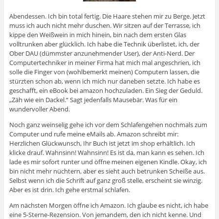
Abendessen. Ich bin total fertig. Die Haare stehen mir zu Berge. Jetzt
muss ich auch nicht mehr duschen. Wir sitzen auf der Terrasse, ich
kippe den Weißwein in mich hinein, bin nach dem ersten Glas
volltrunken aber glücklich. Ich habe die Technik überlistet, ich, der
Ober DAU (dümmster anzunehmender User), der Anti-Nerd. Der
Computertechniker in meiner Firma hat mich mal angeschrien, ich
solle die Finger von (wohlbemerkt meinen) Computern lassen, die
stürzten schon ab, wenn ich mich nur daneben setzte. Ich habe es
geschafft, ein eBook bei amazon hochzuladen. Ein Sieg der Geduld.
„Zäh wie ein Dackel.“ Sagt jedenfalls Mausebär. Was für ein
wundervoller Abend.
Noch ganz weinselig gehe ich vor dem Schlafengehen nochmals zum
Computer und rufe meine eMails ab. Amazon schreibt mir:
Herzlichen Glückwunsch, Ihr Buch ist jetzt im shop erhältlich. Ich
klicke drauf. Wahnsinn! Wahnsinn! Es ist da, man kann es sehen. Ich
lade es mir sofort runter und öffne meinen eigenen Kindle. Okay, ich
bin nicht mehr nüchtern, aber es sieht auch betrunken Scheiße aus.
Selbst wenn ich die Schrift auf ganz groß stelle, erscheint sie winzig.
Aber es ist drin. Ich gehe erstmal schlafen.
Am nächsten Morgen öffne ich Amazon. Ich glaube es nicht, ich habe
eine 5-Sterne-Rezension. Von jemandem, den ich nicht kenne. Und