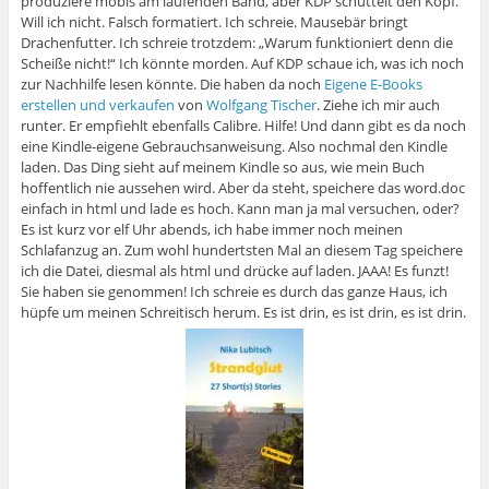
produziere mobis am laufenden Band, aber KDP schüttelt den Kopf.
Will ich nicht. Falsch formatiert. Ich schreie. Mausebär bringt
Drachenfutter. Ich schreie trotzdem: „Warum funktioniert denn die
Scheiße nicht!“ Ich könnte morden. Auf KDP schaue ich, was ich noch
zur Nachhilfe lesen könnte. Die haben da noch
Eigene E-Books
erstellen und verkaufen
von
Wolfgang Tischer
. Ziehe ich mir auch
runter. Er empfiehlt ebenfalls Calibre. Hilfe! Und dann gibt es da noch
eine Kindle-eigene Gebrauchsanweisung. Also nochmal den Kindle
laden. Das Ding sieht auf meinem Kindle so aus, wie mein Buch
hoffentlich nie aussehen wird. Aber da steht, speichere das word.doc
einfach in html und lade es hoch. Kann man ja mal versuchen, oder?
Es ist kurz vor elf Uhr abends, ich habe immer noch meinen
Schlafanzug an. Zum wohl hundertsten Mal an diesem Tag speichere
ich die Datei, diesmal als html und drücke auf laden. JAAA! Es funzt!
Sie haben sie genommen! Ich schreie es durch das ganze Haus, ich
hüpfe um meinen Schreitisch herum. Es ist drin, es ist drin, es ist drin.