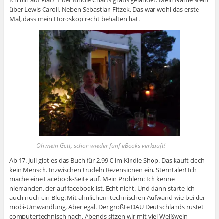
Ich bin auf Platz 1 der Kindle Charts gratis gelandet. Mein Name steht
über Lewis Caroll. Neben Sebastian Fitzek. Das war wohl das erste
Mal, dass mein Horoskop recht behalten hat.
Oh mein Gott, schon wieder fünf eBooks verkauft!
Ab 17. Juli gibt es das Buch für 2,99 € im Kindle Shop. Das kauft doch
kein Mensch. Inzwischen trudeln Rezensionen ein. Sterntaler! Ich
mache eine Facebook-Seite auf. Mein Problem: Ich kenne
niemanden, der auf facebook ist. Echt nicht. Und dann starte ich
auch noch ein Blog. Mit ähnlichem technischen Aufwand wie bei der
mobi-Umwandlung. Aber egal. Der größte DAU Deutschlands rüstet
computertechnisch nach. Abends sitzen wir mit viel Weißwein