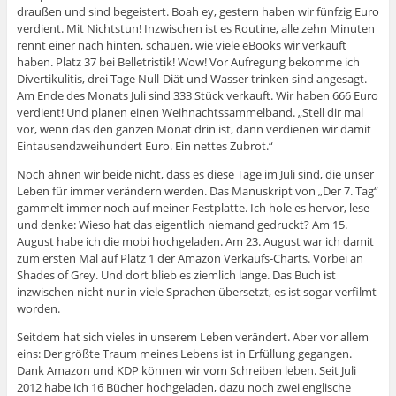
draußen und sind begeistert. Boah ey, gestern haben wir fünfzig Euro
verdient. Mit Nichtstun! Inzwischen ist es Routine, alle zehn Minuten
rennt einer nach hinten, schauen, wie viele eBooks wir verkauft
haben. Platz 37 bei Belletristik! Wow! Vor Aufregung bekomme ich
Divertikulitis, drei Tage Null-Diät und Wasser trinken sind angesagt.
Am Ende des Monats Juli sind 333 Stück verkauft. Wir haben 666 Euro
verdient! Und planen einen Weihnachtssammelband. „Stell dir mal
vor, wenn das den ganzen Monat drin ist, dann verdienen wir damit
Eintausendzweihundert Euro. Ein nettes Zubrot.“
Noch ahnen wir beide nicht, dass es diese Tage im Juli sind, die unser
Leben für immer verändern werden. Das Manuskript von „Der 7. Tag“
gammelt immer noch auf meiner Festplatte. Ich hole es hervor, lese
und denke: Wieso hat das eigentlich niemand gedruckt? Am 15.
August habe ich die mobi hochgeladen. Am 23. August war ich damit
zum ersten Mal auf Platz 1 der Amazon Verkaufs-Charts. Vorbei an
Shades of Grey. Und dort blieb es ziemlich lange. Das Buch ist
inzwischen nicht nur in viele Sprachen übersetzt, es ist sogar verfilmt
worden.
Seitdem hat sich vieles in unserem Leben verändert. Aber vor allem
eins: Der größte Traum meines Lebens ist in Erfüllung gegangen.
Dank Amazon und KDP können wir vom Schreiben leben. Seit Juli
2012 habe ich 16 Bücher hochgeladen, dazu noch zwei englische