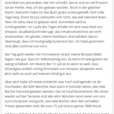
eine Mail von jemandem, der mir schreibt, bei so und so viel Prozent
sei ein Fehler. Hey, ich bin gelesen worden. Noch in der gleichen
Nacht. Natürlich habe ich das Buch gratis online gestellt, fünf volle
Tage lang. Short Storys verkaufen sich nicht, das will niemand lesen.
Aber ich sehe, dass es gelesen wird. Zumindest wird es
runtergeladen. Im Laufe des Tages erhalte ich eine neue Mail von
Amazon. Qualitätskontrolle sagt, das Inhaltsverzeichnis sei nicht
ansteuerbar. Ich glaube, meine Nachbarn sind seitdem davon
überzeugt, dass ich hochgradig hysterisch bin. Ich habe geschrien!
Und alles nochmal von vorn.
Der Tag geht wieder mit Formatieren drauf, meine Brotjob bleibt
liegen, wie gut, dass ich selbstständig bin, da kann ich wenigstens ein
wenig schieben. Am Abend des 12. Juli ist es dann so weit, dass
Strandglut endlich richtig formatiert von Amazon akzeptiert wird.
Jetzt sieht es auch auf meinem Kindl gut aus.
Aber jetzt habe ich etwas entdeckt, was noch aufregender ist als
Hochladen: die KDP-Berichte. Man kann in Echtzeit sehen, wie viele
Bücher heruntergeladen werden. Das ist total faszinierend. Wir sitzen
wieder auf der Terrasse und alle zehn Minuten rennt einer von uns
zum Computer und guckt, wie viele Bücher über den virtuellen
Tresen gewandert sind. Bis zum 15. Juli sind es genau 3900 Stück.