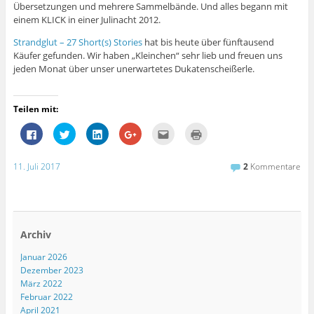
Übersetzungen und mehrere Sammelbände. Und alles begann mit
einem KLICK in einer Julinacht 2012.
Strandglut – 27 Short(s) Stories
hat bis heute über fünftausend
Käufer gefunden. Wir haben „Kleinchen“ sehr lieb und freuen uns
jeden Monat über unser unerwartetes Dukatenscheißerle.
Teilen mit:
K
K
K
Z
K
K
l
l
l
u
l
l
i
i
i
m
i
i
c
c
c
T
c
c
k
k
k
e
k
k
11. Juli 2017
2
Kommentare
,
,
,
i
,
e
u
u
u
l
u
n
m
m
m
e
m
z
a
ü
a
n
d
u
u
b
u
a
i
m
f
e
f
u
e
A
F
r
L
f
s
u
a
T
i
G
e
s
Archiv
c
w
n
o
i
d
e
i
k
o
n
r
Januar 2026
b
t
e
g
e
u
o
t
d
l
m
c
Dezember 2023
o
e
I
e
F
k
k
r
n
+
r
e
März 2022
z
z
z
a
e
n
Februar 2022
u
u
u
n
u
(
t
t
t
k
n
W
April 2021