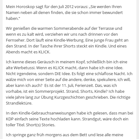
Mein Horoskop sagt für den Juli 2012 voraus: „Sie werden Ihren
Namen neben all denen finden, die sie schon immer bewundert
haben.“
Wir genießen die warmen Sommerabende auf der Terrasse und
wenn es zu kalt wird, verziehen wir uns nach drinnen vor den
Fernseher. Dort läuft eine Kindle-Werbung. Eine junge Frau geht an
den Strand. In der Tasche ihrer Shorts steckt ein Kindle. Und eines
Abends macht es KLICK.
Ich kenne dieses Geräusch in meinem Kopf, schließlich bin ich eine
alte Werbetussi. Wenn es KLICK macht, dann habe ich eine Idee.
Nicht irgendeine, sondern DIE Idee. Es folgt eine schlaflose Nacht. Ich
wälze mich von einer Seite auf die andere, denke, spekuliere, ich will,
aber kann ich auch? Es ist der 11. Juli, Ferienzeit. Das, was ich
vorhabe, ist ein Sommerprojekt. Strand, Shorts, Kindle? Ich habe
viele Jahre lang zur Übung Kurzgeschichten geschrieben. Die richtige
Strandlektüre.
In den Kindle-Gebrauchsanweisungen habe ich gelesen, dass man bei
KDP einfach seine Texte hochladen kann. Strandgut, wäre doch ein
toller Titel. Short(s) Stories.
Ich springe ganz früh morgens aus dem Bett und lese alle meine