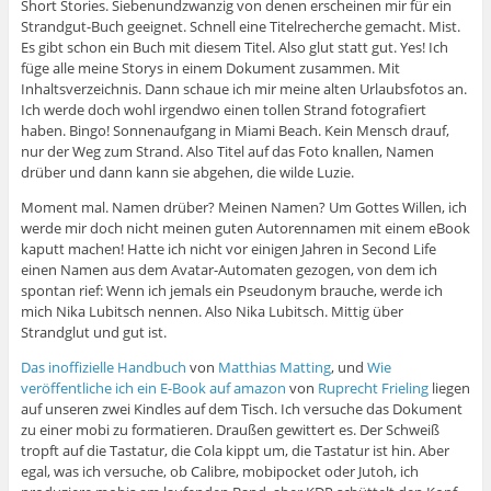
Short Stories. Siebenundzwanzig von denen erscheinen mir für ein
Strandgut-Buch geeignet. Schnell eine Titelrecherche gemacht. Mist.
Es gibt schon ein Buch mit diesem Titel. Also glut statt gut. Yes! Ich
füge alle meine Storys in einem Dokument zusammen. Mit
Inhaltsverzeichnis. Dann schaue ich mir meine alten Urlaubsfotos an.
Ich werde doch wohl irgendwo einen tollen Strand fotografiert
haben. Bingo! Sonnenaufgang in Miami Beach. Kein Mensch drauf,
nur der Weg zum Strand. Also Titel auf das Foto knallen, Namen
drüber und dann kann sie abgehen, die wilde Luzie.
Moment mal. Namen drüber? Meinen Namen? Um Gottes Willen, ich
werde mir doch nicht meinen guten Autorennamen mit einem eBook
kaputt machen! Hatte ich nicht vor einigen Jahren in Second Life
einen Namen aus dem Avatar-Automaten gezogen, von dem ich
spontan rief: Wenn ich jemals ein Pseudonym brauche, werde ich
mich Nika Lubitsch nennen. Also Nika Lubitsch. Mittig über
Strandglut und gut ist.
Das inoffizielle Handbuch
von
Matthias Matting
, und
Wie
veröffentliche ich ein E-Book auf amazon
von
Ruprecht Frieling
liegen
auf unseren zwei Kindles auf dem Tisch. Ich versuche das Dokument
zu einer mobi zu formatieren. Draußen gewittert es. Der Schweiß
tropft auf die Tastatur, die Cola kippt um, die Tastatur ist hin. Aber
egal, was ich versuche, ob Calibre, mobipocket oder Jutoh, ich