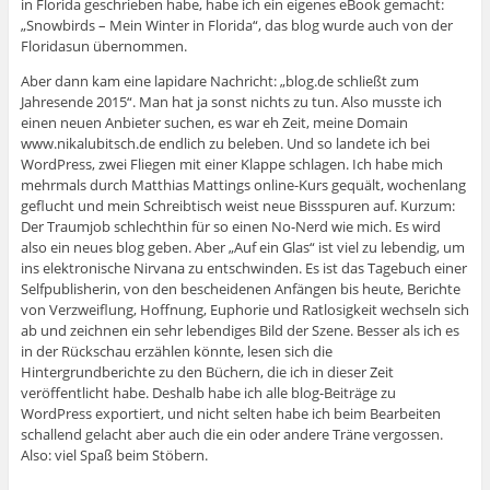
in Florida geschrieben habe, habe ich ein eigenes eBook gemacht:
„Snowbirds – Mein Winter in Florida“, das blog wurde auch von der
Floridasun übernommen.
Aber dann kam eine lapidare Nachricht: „blog.de schließt zum
Jahresende 2015“. Man hat ja sonst nichts zu tun. Also musste ich
einen neuen Anbieter suchen, es war eh Zeit, meine Domain
www.nikalubitsch.de endlich zu beleben. Und so landete ich bei
WordPress, zwei Fliegen mit einer Klappe schlagen. Ich habe mich
mehrmals durch Matthias Mattings online-Kurs gequält, wochenlang
geflucht und mein Schreibtisch weist neue Bissspuren auf. Kurzum:
Der Traumjob schlechthin für so einen No-Nerd wie mich. Es wird
also ein neues blog geben. Aber „Auf ein Glas“ ist viel zu lebendig, um
ins elektronische Nirvana zu entschwinden. Es ist das Tagebuch einer
Selfpublisherin, von den bescheidenen Anfängen bis heute, Berichte
von Verzweiflung, Hoffnung, Euphorie und Ratlosigkeit wechseln sich
ab und zeichnen ein sehr lebendiges Bild der Szene. Besser als ich es
in der Rückschau erzählen könnte, lesen sich die
Hintergrundberichte zu den Büchern, die ich in dieser Zeit
veröffentlicht habe. Deshalb habe ich alle blog-Beiträge zu
WordPress exportiert, und nicht selten habe ich beim Bearbeiten
schallend gelacht aber auch die ein oder andere Träne vergossen.
Also: viel Spaß beim Stöbern.