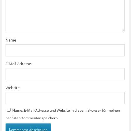
e
r
g
e
ö
f
f
n
e
t
)
Name
E-Mail-Adresse
Website
Name, E-Mail-Adresse und Website in diesem Browser für meinen
nächsten Kommentar speichern.