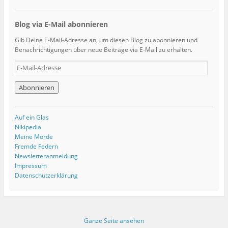
Blog via E-Mail abonnieren
Gib Deine E-Mail-Adresse an, um diesen Blog zu abonnieren und
Benachrichtigungen über neue Beiträge via E-Mail zu erhalten.
E
-
M
a
i
l
Auf ein Glas
-
Nikipedia
A
Meine Morde
d
Fremde Federn
r
Newsletteranmeldung
e
Impressum
s
Datenschutzerklärung
s
e
Ganze Seite ansehen