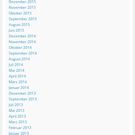
Dezember 2015
e
e
e
g
n
)
ö
ö
ö
e
e
November 2015
f
f
f
ö
u
Oktober 2015
f
f
f
f
e
n
n
n
f
m
September 2015
e
e
e
n
F
August 2015
t
t
t
e
e
)
)
)
t
n
Juni 2015
)
s
t
Dezember 2014
e
November 2014
r
g
Oktober 2014
e
September 2014
ö
f
August 2014
f
Juli 2014
n
e
Mai 2014
t
)
April 2014
März 2014
Januar 2014
Dezember 2013
September 2013
Juli 2013
Mai 2013
April 2013
März 2013
Februar 2013
Januar 2013