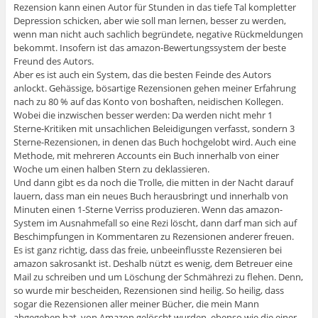
Rezension kann einen Autor für Stunden in das tiefe Tal kompletter
Depression schicken, aber wie soll man lernen, besser zu werden,
wenn man nicht auch sachlich begründete, negative Rückmeldungen
bekommt. Insofern ist das amazon-Bewertungssystem der beste
Freund des Autors.
Aber es ist auch ein System, das die besten Feinde des Autors
anlockt. Gehässige, bösartige Rezensionen gehen meiner Erfahrung
nach zu 80 % auf das Konto von boshaften, neidischen Kollegen.
Wobei die inzwischen besser werden: Da werden nicht mehr 1
Sterne-Kritiken mit unsachlichen Beleidigungen verfasst, sondern 3
Sterne-Rezensionen, in denen das Buch hochgelobt wird. Auch eine
Methode, mit mehreren Accounts ein Buch innerhalb von einer
Woche um einen halben Stern zu deklassieren.
Und dann gibt es da noch die Trolle, die mitten in der Nacht darauf
lauern, dass man ein neues Buch herausbringt und innerhalb von
Minuten einen 1-Sterne Verriss produzieren. Wenn das amazon-
System im Ausnahmefall so eine Rezi löscht, dann darf man sich auf
Beschimpfungen in Kommentaren zu Rezensionen anderer freuen.
Es ist ganz richtig, dass das freie, unbeeinflusste Rezensieren bei
amazon sakrosankt ist. Deshalb nützt es wenig, dem Betreuer eine
Mail zu schreiben und um Löschung der Schmährezi zu flehen. Denn,
so wurde mir bescheiden, Rezensionen sind heilig. So heilig, dass
sogar die Rezensionen aller meiner Bücher, die mein Mann
abgegeben hat, von Amazon gelöscht wurden, ebenso wie die einer