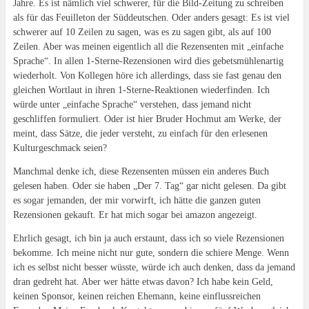
Jahre. Es ist nämlich viel schwerer, für die Bild-Zeitung zu schreiben
e
e
e
n
e
s
u
u
u
e
n
t
als für das Feuilleton der Süddeutschen. Oder anders gesagt: Es ist viel
e
e
e
u
d
e
m
m
m
e
e
r
schwerer auf 10 Zeilen zu sagen, was es zu sagen gibt, als auf 100
F
F
F
m
n
g
Zeilen. Aber was meinen eigentlich all die Rezensenten mit „einfache
e
e
e
F
(
e
n
n
n
e
W
ö
Sprache“. In allen 1-Sterne-Rezensionen wird dies gebetsmühlenartig
s
s
s
n
i
f
t
t
t
s
r
f
wiederholt. Von Kollegen höre ich allerdings, dass sie fast genau den
e
e
e
t
d
n
r
r
r
e
i
e
gleichen Wortlaut in ihren 1-Sterne-Reaktionen wiederfinden. Ich
g
g
g
r
n
t
würde unter „einfache Sprache“ verstehen, dass jemand nicht
e
e
e
g
n
)
ö
ö
ö
e
e
geschliffen formuliert. Oder ist hier Bruder Hochmut am Werke, der
f
f
f
ö
u
f
f
f
f
e
meint, dass Sätze, die jeder versteht, zu einfach für den erlesenen
n
n
n
f
m
e
e
e
n
F
Kulturgeschmack seien?
t
t
t
e
e
)
)
)
t
n
Manchmal denke ich, diese Rezensenten müssen ein anderes Buch
)
s
t
gelesen haben. Oder sie haben „Der 7. Tag“ gar nicht gelesen. Da gibt
e
r
es sogar jemanden, der mir vorwirft, ich hätte die ganzen guten
g
e
Rezensionen gekauft. Er hat mich sogar bei amazon angezeigt.
ö
f
Ehrlich gesagt, ich bin ja auch erstaunt, dass ich so viele Rezensionen
f
n
bekomme. Ich meine nicht nur gute, sondern die schiere Menge. Wenn
e
t
ich es selbst nicht besser wüsste, würde ich auch denken, dass da jemand
)
dran gedreht hat. Aber wer hätte etwas davon? Ich habe kein Geld,
keinen Sponsor, keinen reichen Ehemann, keine einflussreichen