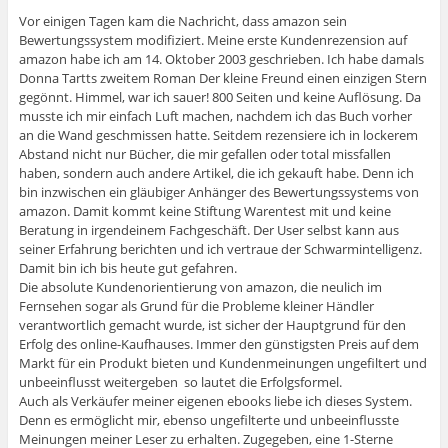
Vor einigen Tagen kam die Nachricht, dass amazon sein
Bewertungssystem modifiziert. Meine erste Kundenrezension auf
amazon habe ich am 14. Oktober 2003 geschrieben. Ich habe damals
Donna Tartts zweitem Roman Der kleine Freund einen einzigen Stern
gegönnt. Himmel, war ich sauer! 800 Seiten und keine Auflösung. Da
musste ich mir einfach Luft machen, nachdem ich das Buch vorher
an die Wand geschmissen hatte. Seitdem rezensiere ich in lockerem
Abstand nicht nur Bücher, die mir gefallen oder total missfallen
haben, sondern auch andere Artikel, die ich gekauft habe. Denn ich
bin inzwischen ein gläubiger Anhänger des Bewertungssystems von
amazon. Damit kommt keine Stiftung Warentest mit und keine
Beratung in irgendeinem Fachgeschäft. Der User selbst kann aus
seiner Erfahrung berichten und ich vertraue der Schwarmintelligenz.
Damit bin ich bis heute gut gefahren.
Die absolute Kundenorientierung von amazon, die neulich im
Fernsehen sogar als Grund für die Probleme kleiner Händler
verantwortlich gemacht wurde, ist sicher der Hauptgrund für den
Erfolg des online-Kaufhauses. Immer den günstigsten Preis auf dem
Markt für ein Produkt bieten und Kundenmeinungen ungefiltert und
unbeeinflusst weitergeben  so lautet die Erfolgsformel.
Auch als Verkäufer meiner eigenen ebooks liebe ich dieses System.
Denn es ermöglicht mir, ebenso ungefilterte und unbeeinflusste
Meinungen meiner Leser zu erhalten. Zugegeben, eine 1-Sterne