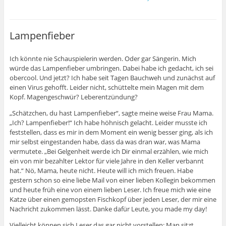
,
,
,
i
,
e
u
u
u
l
u
n
m
m
m
e
m
z
a
ü
a
n
d
u
u
b
u
a
i
m
f
e
f
u
e
A
Lampenfieber
F
r
L
f
s
u
a
T
i
G
e
s
c
w
n
o
i
d
e
i
k
o
n
r
Ich könnte nie Schauspielerin werden. Oder gar Sängerin. Mich
b
t
e
g
e
u
würde das Lampenfieber umbringen. Dabei habe ich gedacht, ich sei
o
t
d
l
m
c
o
e
I
e
F
k
obercool. Und jetzt? Ich habe seit Tagen Bauchweh und zunächst auf
k
r
n
+
r
e
z
z
z
a
e
n
einen Virus gehofft. Leider nicht, schüttelte mein Magen mit dem
u
u
u
n
u
(
Kopf. Magengeschwür? Leberentzündung?
t
t
t
k
n
W
e
e
e
l
d
i
i
i
i
i
p
r
„Schätzchen, du hast Lampenfieber“, sagte meine weise Frau Mama.
l
l
l
c
e
d
„Ich? Lampenfieber!“ Ich habe höhnisch gelacht. Leider musste ich
e
e
e
k
r
i
n
n
n
e
E
n
feststellen, dass es mir in dem Moment ein wenig besser ging, als ich
(
(
(
n
-
n
W
W
W
(
M
e
mir selbst eingestanden habe, dass da was dran war, was Mama
i
i
i
W
a
u
vermutete. „Bei Gelgenheit werde ich Dir einmal erzählen, wie mich
r
r
r
i
i
e
d
d
d
r
l
m
ein von mir bezahlter Lektor für viele Jahre in den Keller verbannt
i
i
i
d
z
F
hat.“ Nö, Mama, heute nicht. Heute will ich mich freuen. Habe
n
n
n
i
u
e
n
n
n
n
s
n
gestern schon so eine liebe Mail von einer lieben Kollegin bekommen
e
e
e
n
e
s
u
u
u
e
n
t
und heute früh eine von einem lieben Leser. Ich freue mich wie eine
e
e
e
u
d
e
Katze über einen gemopsten Fischkopf über jeden Leser, der mir eine
m
m
m
e
e
r
F
F
F
m
n
g
Nachricht zukommen lässt. Danke dafür Leute, you made my day!
e
e
e
F
(
e
n
n
n
e
W
ö
Vielleicht können sich Leser das gar nicht vorstellen: Man sitzt
s
s
s
n
i
f