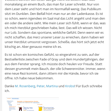
t
t
t
s
r
f
monatelang an einem Buch, das man für Leser schreibt. Nur von
e
e
e
t
d
n
r
r
r
e
i
e
dem Leser sieht und hört man im Normalfall wenig. Das Publikum
g
g
g
r
n
t
sitzt im Dunklen. Den Beifall hört man nur an der Ladenkasse. Es ist
e
e
e
g
n
)
ö
ö
ö
e
e
so schön, wenn irgendwo im Saal mal das Licht angeht und man den
f
f
f
ö
u
ein oder die andere sieht. Wie mein Leser sich fühlt, wenn er das, was
f
f
f
f
e
n
n
n
f
m
ich mich Herzblut geschrieben habe, liest. Das will ich wissen. Nicht
e
e
e
n
F
nur Lob. Sondern das spontane, wirkliche Gefühl. Denn wenn wir es
t
t
t
e
e
)
)
)
t
n
nicht schaffen, das Herz unserer Leser zu erreichen, dann haben wir
)
s
t
unser Herzblut umsonst vergossen. Scheiße, das hört sich jetzt echt
e
kitschig an. Aber genauso meine ich es.
r
g
e
Es ist schon ein komisches Gefühl, so eingerahmt zu sein, auf der
ö
Bestsellerliste zwischen Fade of Gray und dem Hundertjährigen, der
f
f
aus dem Fenster sprang. Ich müsste doch heulen vor Freude. Statt
n
e
dessen grummelt mein Bauch, der olle Schwerennöter. Immer, wenn
t
eine neue Rezi kommt, dann zittern mir die Hände, bevor ich sie
)
öffne. Ich habe neue bekommen.
Danke
M. Rosenberg
,
Peter
,
Martina
und
Krobsi
! Für Euch schreibe
ich.