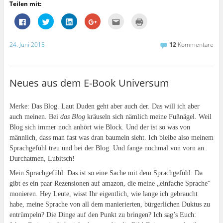
Teilen mit:
K
K
K
Z
K
K
l
l
l
u
l
l
i
i
i
m
i
i
c
c
c
T
c
c
k
k
k
e
k
k
24. Juni 2015
12
Kommentare
,
,
,
i
,
e
u
u
u
l
u
n
m
m
m
e
m
z
a
ü
a
n
d
u
u
b
u
a
i
m
f
e
f
u
e
A
Neues aus dem E-Book Universum
F
r
L
f
s
u
a
T
i
G
e
s
c
w
n
o
i
d
e
i
k
o
n
r
Merke: Das Blog. Laut Duden geht aber auch der. Das will ich aber
b
t
e
g
e
u
o
t
d
l
m
c
auch meinen. Bei
das Blog
kräuseln sich nämlich meine Fußnägel. Weil
o
e
I
e
F
k
k
r
n
+
r
e
Blog sich immer noch anhört wie Block. Und der ist so was von
z
z
z
a
e
n
männlich, dass man fast was dran baumeln sieht. Ich bleibe also meinem
u
u
u
n
u
(
t
t
t
k
n
W
Sprachgefühl treu und bei der Blog. Und fange nochmal von vorn an.
e
e
e
l
d
i
i
i
i
i
p
r
Durchatmen, Lubitsch!
l
l
l
c
e
d
e
e
e
k
r
i
Mein Sprachgefühl. Das ist so eine Sache mit dem Sprachgefühl. Da
n
n
n
e
E
n
(
(
(
n
-
n
gibt es ein paar Rezensionen auf amazon, die meine „einfache Sprache“
W
W
W
(
M
e
i
i
i
W
a
u
monieren. Hey Leute, wisst Ihr eigentlich, wie lange ich gebraucht
r
r
r
i
i
e
d
d
d
r
l
m
habe, meine Sprache von all dem manierierten, bürgerlichen Duktus zu
i
i
i
d
z
F
entrümpeln? Die Dinge auf den Punkt zu bringen? Ich sag’s Euch:
n
n
n
i
u
e
n
n
n
n
s
n