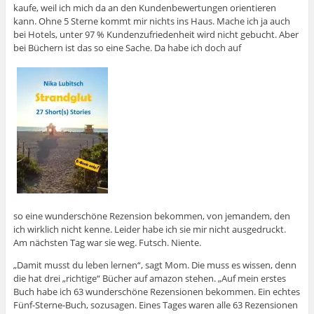
o
e
I
e
F
k
kaufe, weil ich mich da an den Kundenbewertungen orientieren
k
r
n
+
r
e
z
z
z
a
e
n
kann. Ohne 5 Sterne kommt mir nichts ins Haus. Mache ich ja auch
u
u
u
n
u
(
bei Hotels, unter 97 % Kundenzufriedenheit wird nicht gebucht. Aber
t
t
t
k
n
W
e
e
e
l
d
i
bei Büchern ist das so eine Sache. Da habe ich doch auf
i
i
i
i
p
r
l
l
l
c
e
d
e
e
e
k
r
i
n
n
n
e
E
n
(
(
(
n
-
n
W
W
W
(
M
e
i
i
i
W
a
u
r
r
r
i
i
e
d
d
d
r
l
m
i
i
i
d
z
F
n
n
n
i
u
e
n
n
n
n
s
n
e
e
e
n
e
s
u
u
u
e
n
t
e
e
e
u
d
e
m
m
m
e
e
r
F
F
F
m
n
g
e
e
e
F
(
e
n
n
n
e
W
ö
s
s
s
n
i
f
so eine wunderschöne Rezension bekommen, von jemandem, den
t
t
t
s
r
f
ich wirklich nicht kenne. Leider habe ich sie mir nicht ausgedruckt.
e
e
e
t
d
n
r
r
r
e
i
e
Am nächsten Tag war sie weg. Futsch. Niente.
g
g
g
r
n
t
e
e
e
g
n
)
ö
ö
ö
e
e
„Damit musst du leben lernen“, sagt Mom. Die muss es wissen, denn
f
f
f
ö
u
die hat drei „richtige“ Bücher auf amazon stehen. „Auf mein erstes
f
f
f
f
e
n
n
n
f
m
Buch habe ich 63 wunderschöne Rezensionen bekommen. Ein echtes
e
e
e
n
F
Fünf-Sterne-Buch, sozusagen. Eines Tages waren alle 63 Rezensionen
t
t
t
e
e
)
)
)
t
n