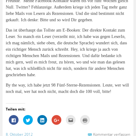
Freunde.
Meine Facebook-Kontakte waren bis vor fünf Wochen gleich
Null. Twitter? Fehlanzeige. Außerdem kriege ich jeden Tag mehr ganz
liebe Mails von Lesern als Rezensionen. Und die sind bestimmt nicht
gekauft. Ich denke: Bitte und so wird Dir gegeben.
Das ist überhaupt das Tollste am E-Booken: Der direkte Kontakt zum
Leser. So manch ein Leser (verzeiht mir, ich habe was gegen LeserIn,
ich mag nämlich, siehe oben, die deutsche Sprache) wundert sich, dass
ein richtiger Mensch zurück schreibt. Hey, ich kriege ja auch von
richtigen Menschen Mails und Rezensionen. Und dafür bedanke ich
mich gern, weil es mich freut, zu hören, wo und wie man das gelesen
hat, was ich schließlich nicht für mich, sondern für andere Menschen
geschrieben habe.
By the way, ich habe jetzt 98 Fünf-Sterne-Rezensionen. Leute, wer will
noch mal, wer hat noch nicht, macht doch die 100 voll, bitte!
Teilen mit:
K
K
K
Z
K
K
l
l
l
u
l
l
i
i
i
m
i
i
c
c
c
T
c
c
k
k
k
e
k
k
8. Oktober 2012
Kommentar verfassen