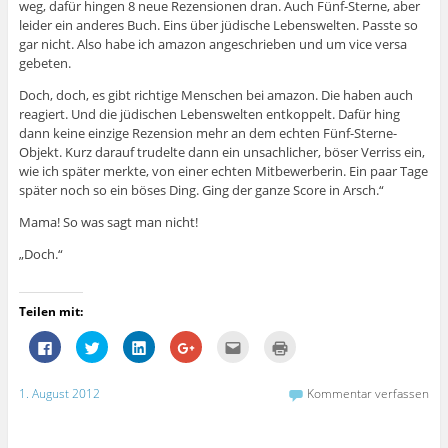
weg, dafür hingen 8 neue Rezensionen dran. Auch Fünf-Sterne, aber
)
s
t
leider ein anderes Buch. Eins über jüdische Lebenswelten. Passte so
e
gar nicht. Also habe ich amazon angeschrieben und um vice versa
r
g
gebeten.
e
ö
Doch, doch, es gibt richtige Menschen bei amazon. Die haben auch
f
f
reagiert. Und die jüdischen Lebenswelten entkoppelt. Dafür hing
n
e
dann keine einzige Rezension mehr an dem echten Fünf-Sterne-
t
Objekt. Kurz darauf trudelte dann ein unsachlicher, böser Verriss ein,
)
wie ich später merkte, von einer echten Mitbewerberin. Ein paar Tage
später noch so ein böses Ding. Ging der ganze Score in Arsch.“
Mama! So was sagt man nicht!
„Doch.“
Teilen mit:
K
K
K
Z
K
K
l
l
l
u
l
l
i
i
i
m
i
i
c
c
c
T
c
c
k
k
k
e
k
k
1. August 2012
Kommentar verfassen
,
,
,
i
,
e
u
u
u
l
u
n
m
m
m
e
m
z
a
ü
a
n
d
u