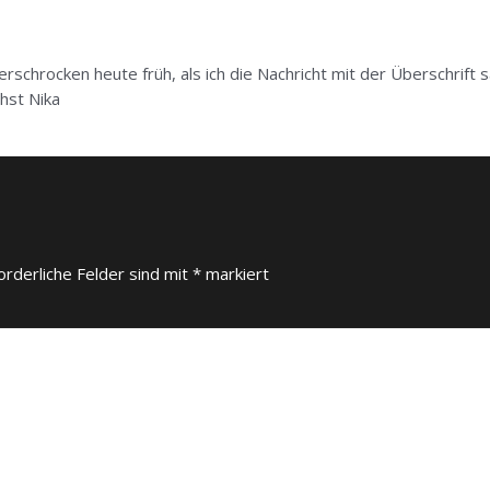
z erschrocken heute früh, als ich die Nachricht mit der Überschrift 
chst Nika
orderliche Felder sind mit
*
markiert