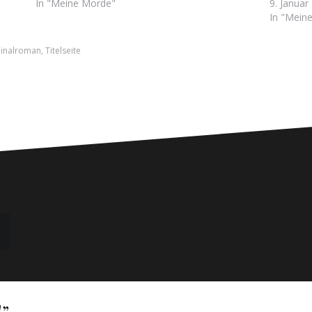
In "Meine Morde"
9. Januar
In "Mein
minalroman
,
Titelseite
!
”