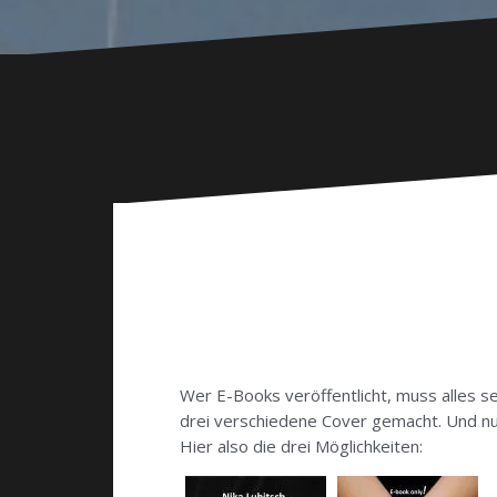
Wer E-Books veröffentlicht, muss alles s
drei verschiedene Cover gemacht. Und nun k
Hier also die drei Möglichkeiten: