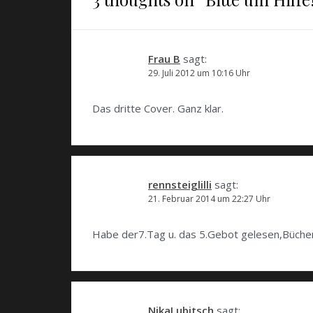
f
f
f
ö
u
f
f
f
f
e
n
n
n
f
m
e
e
e
n
F
t
t
t
e
e
)
)
)
t
n
)
s
Frau B
sagt:
t
e
29. Juli 2012 um 10:16 Uhr
r
g
e
ö
Das dritte Cover. Ganz klar.
f
f
n
e
t
)
rennsteiglilli
sagt:
21. Februar 2014 um 22:27 Uhr
Habe der7.Tag u. das 5.Gebot gelesen,Bücher
NikaLubitsch
sagt: