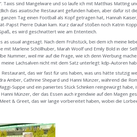
 Taxis sind Mangelware und so laufe ich mit Matthias Matting un
endlich das asiatische Restaurant gefunden haben, aber dafür ist di
n ganzen Tag einen Football als Kopf getragen hat, Hannah Kaiser
t-Papst Pierre Dukan kam. Kurz darauf stoßen noch Katrin Kopp
 Spaß, es wird geschnattert wie am Ententeich.
s as usual angesagt. Nach dem Frühstück, bei dem ich meine lieb
nde mit Marlene Schöllhuber, Marah Woolf und Emily Bold in der Sel
be Nummer, weil mir auf die Frage, wie ich denn Werbung mache, n
an meine Lachsalven nicht mit dem Satz unterlegt: kdp-Autoren ha
estaurant, das wir fast für uns haben, was uns hätte stutzig we
xandra Amber, Cathrine Shepard und Hanni Münzer, während die R
aggi-Suppe und ein paniertes Stück Schinken reingewürgt habe, ist
 Hanni Münzer, der das Essen auch irgendwie auf den Magen gesc
Meet & Greet, das wir lange vorbereitet haben, wobei die Lorbee