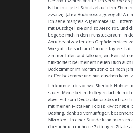
Geschäftszeiten anrufe. Ich versuche es
ist bei mir jetzt Schnitzel auf dem Zimm
zwanzig Jahre Buchmesse gevögelt! Am näc
Ich sehe mangels Augenmake-up-Entferner 
mit Duschgel, sie sind sowieso rot, und 
begebe mich in den Frühstücksraum, in de
Anrufbeantworter des Gepäckservices von A
Wie gut, dass ich am Donnerstag erst ab 17
Zimmer fallen und falle um, ein Bein ist n
funktioniert bei meinem neuen Buch auch 
Badezimmer im Martim stinkt es nach jahre
Koffer bekomme und nun duschen kann. Ve
Ich komme mir vor wie Sherlock Holmes mi
sauer. Meine lieben Kollegen lächeln mich 
aber: Auf zum Deutschlandradio, ich darf
mit meinen Mittalker Tobias Kiwitt habe ic
Bashing, dank so vernünftiger, besonnen
Mikrotext. In einer Stunde kann man sich 
übernehmen mehrere Zeitungen Zitate aus