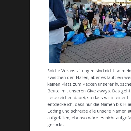
Solche Veranstaltungen sind nicht so mei
zwischen den Hallen, aber es läuft ein we
keinen Platz zum Packen unserer hübschen 
Beutel mit unseren Give aways. Das geht
Lesezeichen dabei, so dass wir in einer 
entdecke ich, dass nur die Namen bis H aufg
Edding und schreibe alle unsere Namen auf 
aufgefallen, ebenso wäre es nicht aufgefa
gerockt.