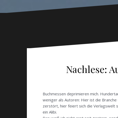
Nachlese: A
Buchmessen deprimieren mich. Hundertause
weniger als Autoren: Hier ist die Branch
zerstört, hier feiert sich die Verlagswel
ein Alibi.