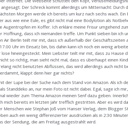
 per Internet. Die Webseite schüttelt den Kopf, Verlustmeldung
er angesagt. Der Schreck kommt allerdings um Mitternacht: Durch
hsten Morgen werde ich bereits um kurz nach sechs wach. Ein Bl
aus wie eine Eule, es gibt nicht mal eine Bodylotion als Notbehe
die Augentropfen im Koffer. Ich erkläre meine Frisur umgehend z
r Hoffnung, dass ich niemanden treffe. Um Punkt sieben bin ich 
ir Berlin teilt mir mit, dass ich außerhalb der Geschäftszeiten a
.00 Uhr im Einsatz bin, bis dahin kann ich noch ein wenig arbeite
ur lose hineingesteckt. Mein Liebster teilt mir mit, dass zu Hause 
nicht so richtig, man sieht nicht mal, dass es überhaupt einen Ki
lang nicht benutzten Abflüssen, das wird allerdings auch nicht be
rdammt, klappt denn hier gar nichts?
t der Lupe bei der Suche nach dem Stand von Amazon. Als ich den
als Standdeko an, nur mein Foto ist nicht dabei. Egal, sage ich mi
 mal wieder zum Thema Amazon meinen Senf dazu geben. Innerlich 
h mich bereits im letzten Jahr trefflich gestritten. Aber es wird 
er Menschen wie Stephan Joß vom Hanser Verlag, dem Blogger St
eben auch ein wenig differenzierter ausdrücken als in 2:30 Minute
 der Sendung, die am Freitag ausgestrahlt wird.