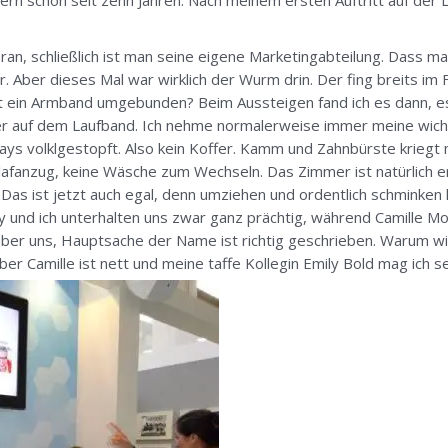
dern schon seit zehn Jahren. Nach meinem ersten Auftritt auf der 
 ran, schließlich ist man seine eigene Marketingabteilung. Dass m
r. Aber dieses Mal war wirklich der Wurm drin. Der fing breits im 
ht ein Armband umgebunden? Beim Aussteigen fand ich es dann, es
er auf dem Laufband. Ich nehme normalerweise immer meine wich
s volklgestopft. Also kein Koffer. Kamm und Zahnbürste kriegt m
lafanzug, keine Wäsche zum Wechseln. Das Zimmer ist natürlich e
 Das ist jetzt auch egal, denn umziehen und ordentlich schminken k
nd ich unterhalten uns zwar ganz prächtig, während Camille Mofid
über uns, Hauptsache der Name ist richtig geschrieben. Warum wir
ber Camille ist nett und meine taffe Kollegin Emily Bold mag ich se