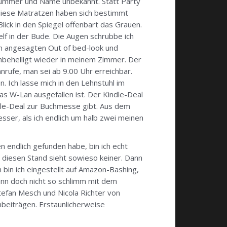
snummer und Name unbekannt. Statt Party
 diese Matratzen haben sich bestimmt
ick in den Spiegel offenbart das Grauen.
lf in der Bude. Die Augen schrubbe ich
um angesagten Out of bed-look und
unbehelligt wieder in meinem Zimmer. Der
nrufe, man sei ab 9.00 Uhr erreichbar.
n. Ich lasse mich in den Lehnstuhl im
das W-Lan ausgefallen ist. Der Kindle-Deal
ndle-Deal zur Buchmesse gibt. Aus dem
sser, als ich endlich um halb zwei meinen
 endlich gefunden habe, bin ich echt
r, diesen Stand sieht sowieso keiner. Dann
bin ich eingestellt auf Amazon-Bashing,
dann doch nicht so schlimm mit dem
efan Mesch und Nicola Richter von
nbeiträgen. Erstaunlicherweise