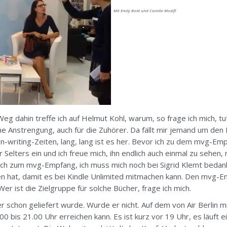
Mit Emily Bold und Camille Modifi
 Weg dahin treffe ich auf Helmut Kohl, warum, so frage ich mich, t
ine Anstrengung, auch für die Zuhörer. Da fällt mir jemand um den 
writing-Zeiten, lang, lang ist es her. Bevor ich zu dem mvg-Empfa
r Selters ein und ich freue mich, ihn endlich auch einmal zu sehen
 zum mvg-Empfang, ich muss mich noch bei Sigrid Klemt bedanken
at, damit es bei Kindle Unlimited mitmachen kann. Den mvg-Empf
Wer ist die Zielgruppe für solche Bücher, frage ich mich.
r schon geliefert wurde. Wurde er nicht. Auf dem von Air Berlin 
0 bis 21.00 Uhr erreichen kann. Es ist kurz vor 19 Uhr, es läuft