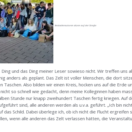
Bestsellerautoren sitzen auf der Straße
n Ding und das Ding meiner Leser sowieso nicht. Wir treffen uns 
nig anders als geplant. Das Zelt ist voller Menschen, die dort sit
Taschen. Also bilden wir einen Kreis, hocken uns auf die Erde und
 nicht so schnell wie gedacht, denn meine Kolleginnen haben m
halben Stunde nur knapp zweihundert Taschen fertig kriegen. Auf
eführt sind, alle anderen werden als u.v.a. geführt. „Ich bin nicht
das Schild. Dabei überlege ich, ob ich nicht die Flucht ergreifen 
llen, wenn alle anderen das Zelt verlassen hätten, die Veranstalt